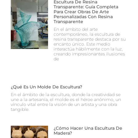
Escultura De Resina
Transparente: Guía Completa
Para Crear Obras De Arte
Personalizadas Con Resina
Transparente
En el ámbito del arte
contemporáneo, la escultura de
resina transparente destaca por su
encanto único. Este medio
interactúa hábilmente con la luz,
creando impresionantes ilusiones
de
¿Qué Es Un Molde De Escultura?
En el ámbito de la escultura, donde la creatividad se
une a la artesanía, el molde es el héroe anónimo, un
vínculo vital entre la visión de un artista y una obra
tangible.
¿Cómo Hacer Una Escultura De
Madera?