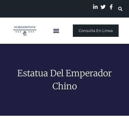
Consulta En Línea
Escultura Personalizada
Quiénes Somos
Nuestra Historia
Estatua Del Emperador
Chino