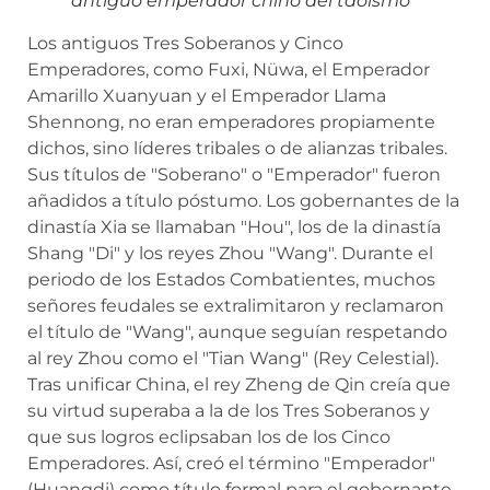
antiguo emperador chino del taoísmo
Los antiguos Tres Soberanos y Cinco
Emperadores, como Fuxi, Nüwa, el Emperador
Amarillo Xuanyuan y el Emperador Llama
Shennong, no eran emperadores propiamente
dichos, sino líderes tribales o de alianzas tribales.
Sus títulos de "Soberano" o "Emperador" fueron
añadidos a título póstumo. Los gobernantes de la
dinastía Xia se llamaban "Hou", los de la dinastía
Shang "Di" y los reyes Zhou "Wang". Durante el
periodo de los Estados Combatientes, muchos
señores feudales se extralimitaron y reclamaron
el título de "Wang", aunque seguían respetando
al rey Zhou como el "Tian Wang" (Rey Celestial).
Tras unificar China, el rey Zheng de Qin creía que
su virtud superaba a la de los Tres Soberanos y
que sus logros eclipsaban los de los Cinco
Emperadores. Así, creó el término "Emperador"
(Huangdi) como título formal para el gobernante