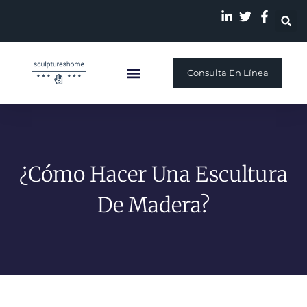
Consulta En Línea
Escultura Personalizada
Quiénes Somos
Nuestra Historia
¿Cómo Hacer Una Escultura
De Madera?