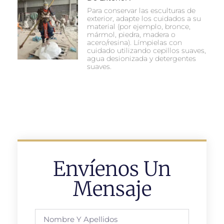
Para conservar las esculturas de
exterior, adapte los cuidados a su
material (por ejemplo, bronce,
mármol, piedra, madera o
acero/resina). Límpielas con
cuidado utilizando cepillos suaves,
agua desionizada y detergentes
suaves.
Envíenos Un
Mensaje