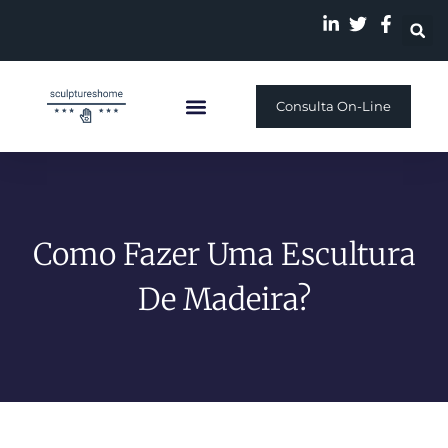
Consulta On-Line
Escultura Personalizada
Nossa História
Como Fazer Uma Escultura
De Madeira?