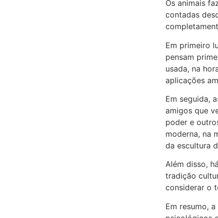
Os animais fa
contadas desd
completamente
Em primeiro l
pensam primeir
usada, na hor
aplicações am
Em seguida, a
amigos que ve
poder e outro
moderna, na m
da escultura d
Além disso, há
tradição cultu
considerar o t
Em resumo, a 
psicológicos 