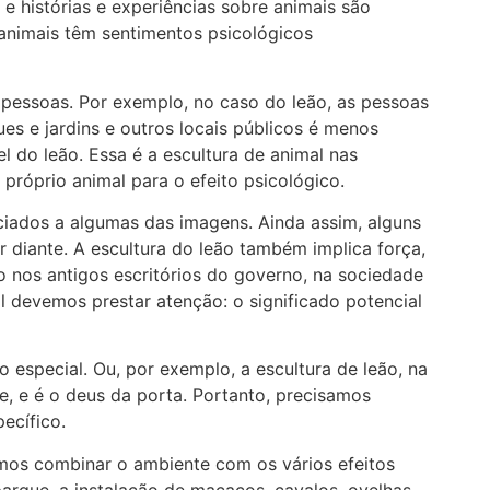
 histórias e experiências sobre animais são
 animais têm sentimentos psicológicos
s pessoas. Por exemplo, no caso do leão, as pessoas
es e jardins e outros locais públicos é menos
l do leão. Essa é a escultura de animal nas
próprio animal para o efeito psicológico.
ciados a algumas das imagens. Ainda assim, alguns
diante. A escultura do leão também implica força,
o nos antigos escritórios do governo, na sociedade
 devemos prestar atenção: o significado potencial
o especial. Ou, por exemplo, a escultura de leão, na
te, e é o deus da porta. Portanto, precisamos
ecífico.
mos combinar o ambiente com os vários efeitos
parque, a instalação de macacos, cavalos, ovelhas,