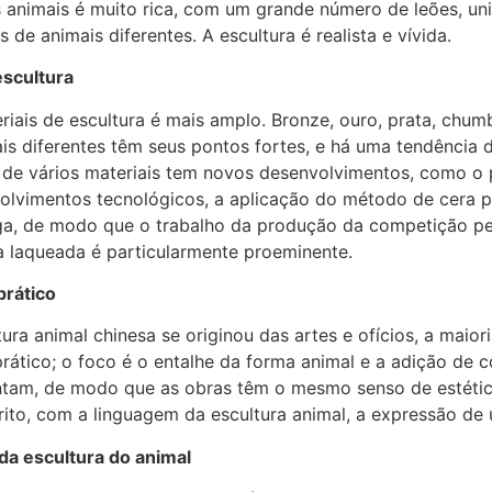
animais é muito rica, com um grande número de leões, unic
 de animais diferentes. A escultura é realista e vívida.
escultura
iais de escultura é mais amplo. Bronze, ouro, prata, chumb
ais diferentes têm seus pontos fortes, e há uma tendência
 de vários materiais tem novos desenvolvimentos, como o
olvimentos tecnológicos, a aplicação do método de cera pe
a, de modo que o trabalho da produção da competição pelo
a laqueada é particularmente proeminente.
prático
ra animal chinesa se originou das artes e ofícios, a maior
rático; o foco é o entalhe da forma animal e a adição de c
am, de modo que as obras têm o mesmo senso de estética 
rito, com a linguagem da escultura animal, a expressão de 
 da escultura do animal