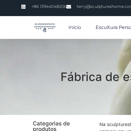
+86 13944048206
terry@sculptureshome.c
Início
Escultura Pers
Fábrica de e
Categorias de
Na sculptures
produtos