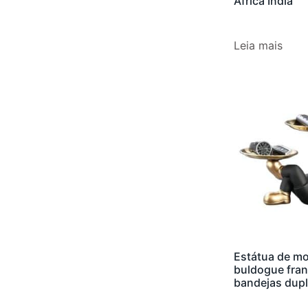
África Índia
Leia mais
Estátua de m
buldogue fra
bandejas dup