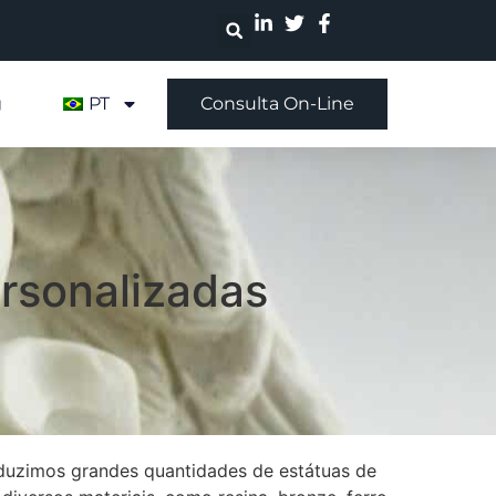
g
PT
Consulta On-Line
ersonalizadas
oduzimos grandes quantidades de estátuas de