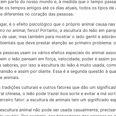
zem parte do nosso mundo e, à medida que o tempo passa e
e os tempos antigos até os dias atuais, todos os tipos de
 diferentes no coração das pessoas.
ugar, é o efeito psicológico que o próprio animal causa na
o no animal, feroz! Portanto, a escultura do leão em parqu
a de usar, mas também para mostrar o lado gentil e adoráve
bientais que deve prestar atenção ao primeiro problema: o 
s pessoas usam os vários efeitos especiais do animal asso
em o leão pensam em força, velocidade, poder e assim por 
s sabores, por isso a escultura do leão é muito usada, com
ansão e assim por diante. Essa é a segunda questão à qual
e animais.
 tradições culturais e outros fatores que dão um significad
ral chinesa, o leão pode trazer boa sorte e evitar a má sor
erceiro fator: a escultura de animais tem um significado esp
escultura animal não pode ser usada casualmente, precisa
do usuário. Por exemplo, nas brincadeiras das crianças no 