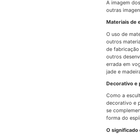
A imagem dos 
outras imagens
Materiais de 
O uso de mater
outros materi
de fabricação
outros desenv
errada em vog
jade e madeir
Decorativo e 
Como a escultu
decorativo e p
se complement
forma do espí
O significado