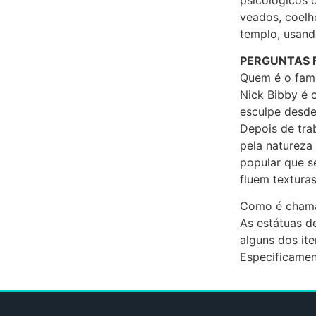
veados, coelh
templo, usando
PERGUNTAS 
Quem é o famo
Nick Bibby é 
esculpe desde
Depois de tra
pela natureza
popular que s
fluem texturas
Como é chama
As estátuas d
alguns dos it
Especificamen