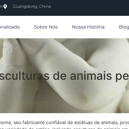
om
Guangdong, China
onalizada
Sobre Nós
Nossa História
Blo
sculturas de animais p
home, seu fabricante confiável de estátuas de animais, pr