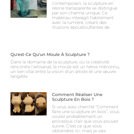
contemporain, la sculpture en
résine transparente se distingue
par son charme unique. Ce
matériau interagit habilement
avec la lumière, créant des
illusions époustouflantes de
Qu'est-Ce Qu'un Moule À Sculpture ?
Dans le domaine de la sculpture, où la créativité
rencontre l'artisanat, le moule est un héros méconnu,
un lien vital entre la vision d'un artiste et une œuvre
tangible
Comment Réaliser Une
Sculpture En Bois ?
Si vous avez cherché “Comment
faire une sculpture en bois”, vous
voulez probablement un
processus clair que vous pouvez
suivre. C'est ce que vous
obtiendrez ici, mais je vais