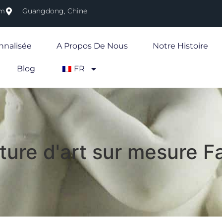
om
Guangdong, Chine
nnalisée
A Propos De Nous
Notre Histoire
Blog
FR
ture d'art sur mesure F