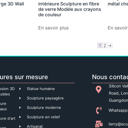
rge 3D Wall
intérieure Sculpture en fibre
métal che
de verre Modèle aux crayons
de couleur
En savoir plus
En savoir
1
2
→
ures sur mesure
Nous conta
Silicon Va
ssion 3D
Statue humaine
Road, Lon
ubles
Sculpture paysagère
Guangdon
ture
Sculpture moderne
maux
Whatsapp
Sculpture en relief
ure d'art
terry@scu
Artisanat
ture