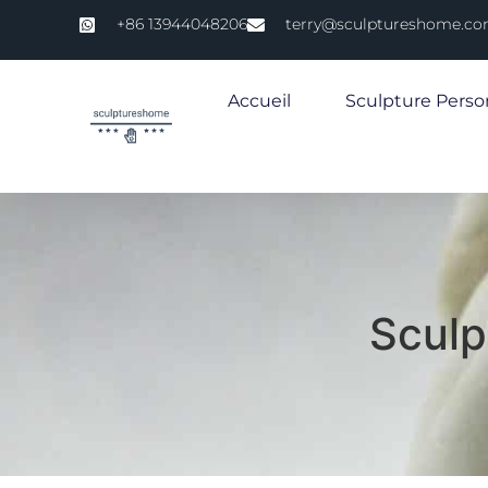
+86 13944048206
terry@sculptureshome.c
Accueil
Sculpture Perso
Sculp