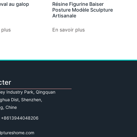
val au galop
Résine Figurine Baiser
Posture Modèle Sculpture
Artisanale
 plus
En savoir plus
cter
lley Industry Park, Qingquan
ghua Dist, Shenzhen,
g, Chine
 +8613944048206
lptureshome.com