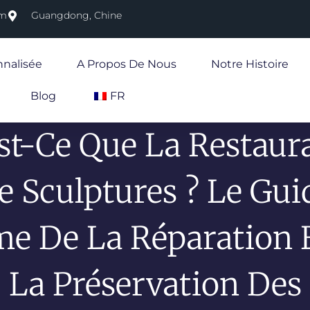
om
Guangdong, Chine
nnalisée
A Propos De Nous
Notre Histoire
Blog
FR
st-Ce Que La Restaur
e Sculptures ? Le Gui
me De La Réparation 
La Préservation Des