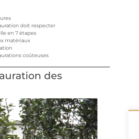
tures
uration doit respecter
lle en 7 étapes
ux matériaux
ation
taurations coûteuses
tauration des