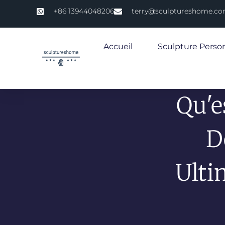
+86 13944048206
terry@sculptureshome.c
Accueil
Sculpture Perso
Qu'e
D
Ulti