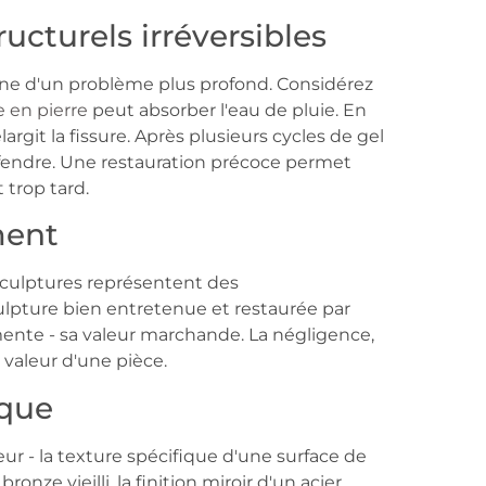
cturels irréversibles
gne d'un problème plus profond. Considérez
e en pierre
peut absorber l'eau de pluie. En
largit la fissure. Après plusieurs cycles de gel
e fendre. Une restauration précoce permet
 trop tard.
ment
s sculptures représentent des
ulpture bien entretenue et restaurée par
ente - sa valeur marchande. La négligence,
valeur d'une pièce.
ique
eur - la texture spécifique d'une surface de
onze vieilli, la finition miroir d'un acier