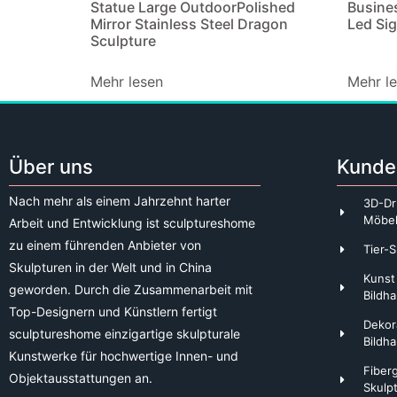
Statue Large OutdoorPolished
Busine
Mirror Stainless Steel Dragon
Led Si
Sculpture
Mehr lesen
Mehr l
Über uns
Kunde
Nach mehr als einem Jahrzehnt harter
3D-Dr
Möbe
Arbeit und Entwicklung ist sculptureshome
zu einem führenden Anbieter von
Tier-S
Skulpturen in der Welt und in China
Kunst
geworden. Durch die Zusammenarbeit mit
Bildha
Top-Designern und Künstlern fertigt
Dekor
sculptureshome einzigartige skulpturale
Bildha
Kunstwerke für hochwertige Innen- und
Fiber
Objektausstattungen an.
Skulp