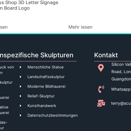
ss Shop 3D Letter Signage
gn Board Logo
esen
Mehr lesen
nspezifische Skulpturen
Kontakt
Silicon Va
uck von
Menschliche Statue
Road, Lon
ln
Landschaftsskulptur
Guangdon
kulptur
Moderne Bildhauerei
Whatsapp
Relief-Skulptur
uerei
terry@scu
Kunsthandwerk
ative
uerei
Datenschutzbestimmungen
glas-
tur