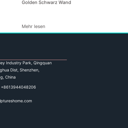
Golden Schwarz Wand
Mehr lesen
lley Industry Park, Qingquan
ghua Dist, Shenzhen,
g, China
 +8613944048206
lptureshome.com