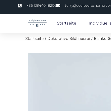
+86 13944048206
terry@sculptureshome.c
Startseite
Individuell
Startseite
/
Dekorative Bildhauerei
/ Blanko Su