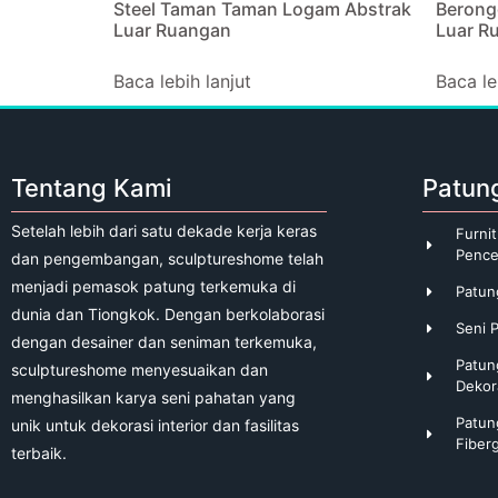
Steel Taman Taman Logam Abstrak
Berong
Luar Ruangan
Luar R
Baca lebih lanjut
Baca le
Tentang Kami
Patun
Setelah lebih dari satu dekade kerja keras
Furnit
Pence
dan pengembangan, sculptureshome telah
menjadi pemasok patung terkemuka di
Patu
dunia dan Tiongkok. Dengan berkolaborasi
Seni 
dengan desainer dan seniman terkemuka,
Patun
sculptureshome menyesuaikan dan
Dekor
menghasilkan karya seni pahatan yang
Patun
unik untuk dekorasi interior dan fasilitas
Fiber
terbaik.