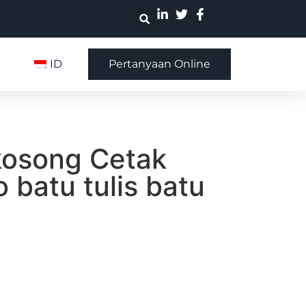
ID
Pertanyaan Online
kosong Cetak
o batu tulis batu