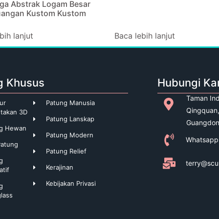
ga Abstrak Logam Besar
uangan Kustom Kustom
bih lanjut
Baca lebih lanjut
g Khusus
Hubungi Ka
Taman Ind
ur
Patung Manusia
Qingquan,
takan 3D
Patung Lanskap
Guangdon
ng Hewan
Patung Modern
Whatsapp
Patung
Patung Relief
g
terry@scu
Kerajinan
atif
Kebijakan Privasi
g
glass