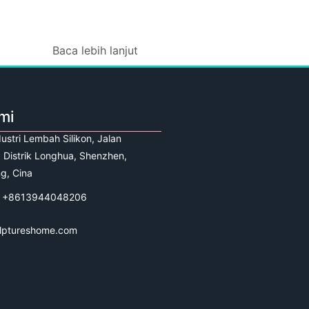
Baca lebih lanjut
mi
ustri Lembah Silikon, Jalan
 Distrik Longhua, Shenzhen,
g, Cina
 +8613944048206
lptureshome.com