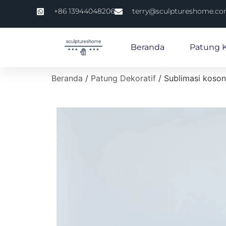
+86 13944048206
terry@sculptureshome.c
Beranda
Patung 
Beranda
/
Patung Dekoratif
/ Sublimasi koson