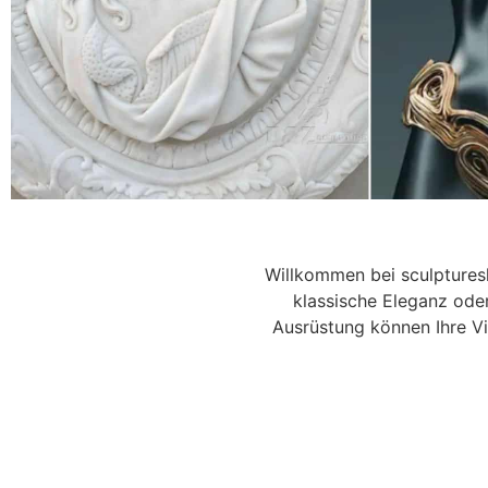
benutzerd
Willkommen bei sculptures
klassische Eleganz ode
Ausrüstung können Ihre V
Glasfaser, Harz, Br
weltwe