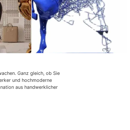
ler &
achen. Ganz gleich, ob Sie
dwerker und hochmoderne
nation aus handwerklicher
tion und