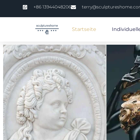
+86 13944048206
terry@sculptureshome.c
Startseite
Individuell