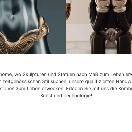
efinierte skulptur Herstel
home, wo Skulpturen und Statuen nach Maß zum Leben erw
r zeitgenössischen Stil suchen, unsere qualifizierten Han
Fabrik in China
isionen zum Leben erwecken. Erleben Sie mit uns die Kombi
Kunst und Technologie!
onze, Edelstahl und Stein - Design, Prototyping, Produk
iter Versand für kommerzielle und Außenprojekte.
Jetzt kontaktieren