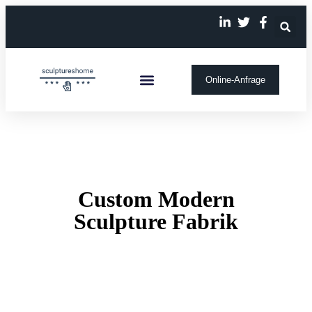
Online-Anfrage
Individuelle Skulptur
Unsere Geschichte
Custom Modern
Sculpture Fabrik