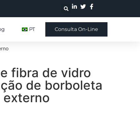
og
PT
Consulta On-Line
erno
e fibra de vidro
ção de borboleta
m externo