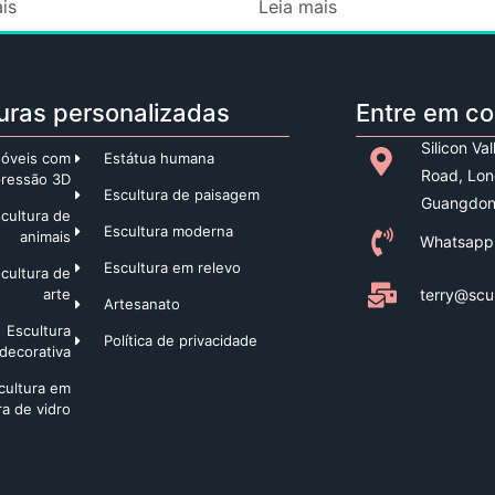
is
Leia mais
uras personalizadas
Entre em c
Silicon Va
óveis com
Estátua humana
Road, Lon
pressão 3D
Escultura de paisagem
Guangdon
cultura de
Escultura moderna
animais
Whatsapp
Escultura em relevo
cultura de
terry@scu
arte
Artesanato
Escultura
Política de privacidade
decorativa
cultura em
ra de vidro