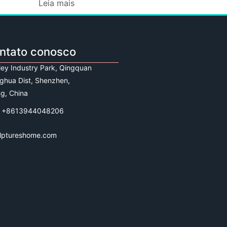
Leia mais
ontato conosco
lley Industry Park, Qingquan
ghua Dist, Shenzhen,
g, China
 +8613944048206
lptureshome.com