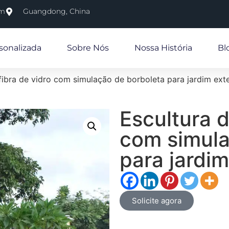
om
Guangdong, China
sonalizada
Sobre Nós
Nossa História
Bl
fibra de vidro com simulação de borboleta para jardim ext
Escultura d
com simula
para jardi
Solicite agora