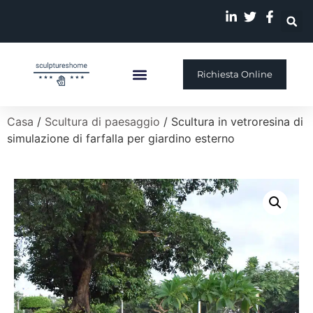
Richiesta Online
Scultura Personalizzata
La Nostra Storia
Casa
/
Scultura di paesaggio
/ Scultura in vetroresina di
simulazione di farfalla per giardino esterno