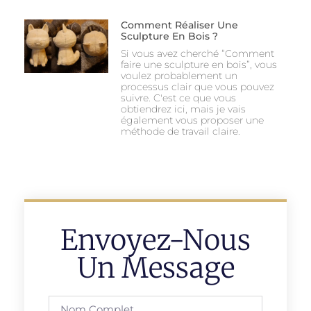
Comment Réaliser Une
Sculpture En Bois ?
Si vous avez cherché “Comment
faire une sculpture en bois”, vous
voulez probablement un
processus clair que vous pouvez
suivre. C'est ce que vous
obtiendrez ici, mais je vais
également vous proposer une
méthode de travail claire.
Envoyez-Nous
Un Message