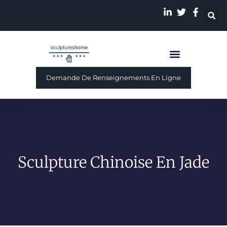
Sculpture Personnalisé
A Propos De Nous
Demande De Renseignements En Ligne
Sculpture Chinoise En Jade