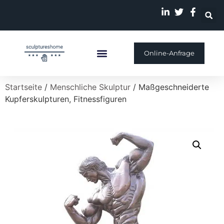
Online-Anfrage
Individuelle Skulptur
Unsere Geschichte
Startseite
/
Menschliche Skulptur
/ Maßgeschneiderte
Kupferskulpturen, Fitnessfiguren