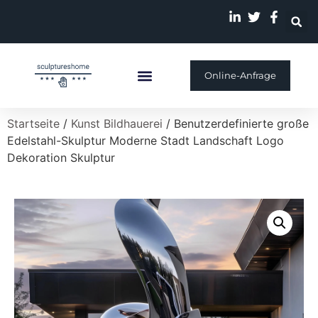
Online-Anfrage
Individuelle Skulptur
Unsere Geschichte
Startseite
/
Kunst Bildhauerei
/ Benutzerdefinierte große
Edelstahl-Skulptur Moderne Stadt Landschaft Logo
Dekoration Skulptur