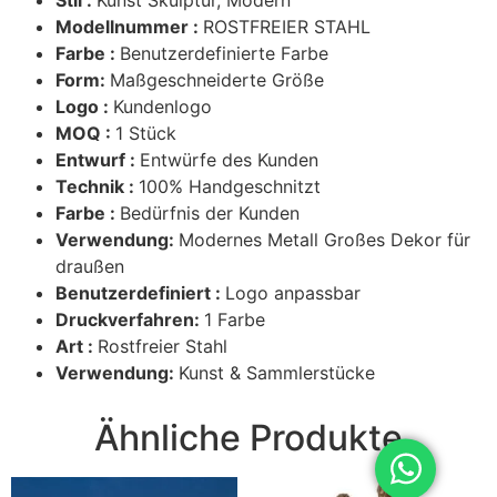
Stil :
Kunst Skulptur, Modern
Modellnummer :
ROSTFREIER STAHL
Farbe :
Benutzerdefinierte Farbe
Form:
Maßgeschneiderte Größe
Logo :
Kundenlogo
MOQ :
1 Stück
Entwurf :
Entwürfe des Kunden
Technik :
100% Handgeschnitzt
Farbe :
Bedürfnis der Kunden
Verwendung:
Modernes Metall Großes Dekor für
draußen
Benutzerdefiniert :
Logo anpassbar
Druckverfahren:
1 Farbe
Art :
Rostfreier Stahl
Verwendung:
Kunst & Sammlerstücke
Ähnliche Produkte