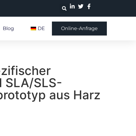
Blog
DE
Online-Anfrage
ifischer
l SLA/SLS-
prototyp aus Harz