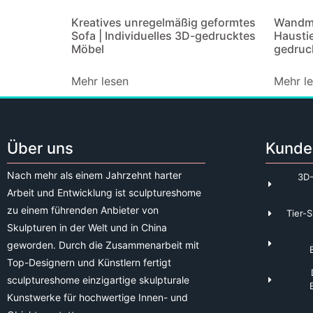
Kreatives unregelmäßig geformtes
Wandmo
Sofa | Individuelles 3D-gedrucktes
Haustie
Möbel
gedruc
Mehr lesen
Mehr l
Über uns
Kunde
Nach mehr als einem Jahrzehnt harter
3D-
Arbeit und Entwicklung ist sculptureshome
zu einem führenden Anbieter von
Tier-S
Skulpturen in der Welt und in China
geworden. Durch die Zusammenarbeit mit
Top-Designern und Künstlern fertigt
sculptureshome einzigartige skulpturale
Kunstwerke für hochwertige Innen- und