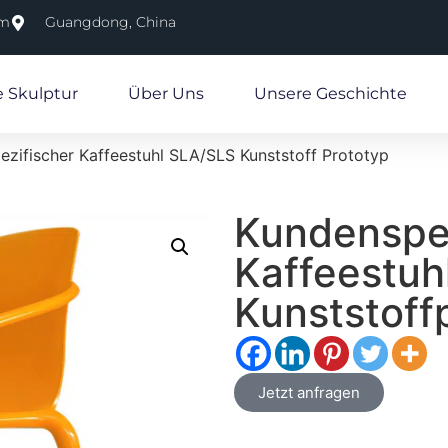
om
Guangdong, China
e Skulptur
Über Uns
Unsere Geschichte
zifischer Kaffeestuhl SLA/SLS Kunststoff Prototyp
Kundenspez
Kaffeestuh
Kunststoff
Jetzt anfragen