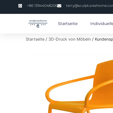
+86 13944048206
terry@sculptureshome.c
Startseite
Individuell
Startseite
/
3D-Druck von Möbeln
/ Kundenspe