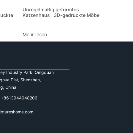
Unregelmäßig geformtes
ruckte
Katzenhaus | 3D-gedruckte Möbel
Mehr lesen
lley Industry Park, Qingquan
ghua Dist, Shenzhen,
g, China
 +8613944048206
lptureshome.com