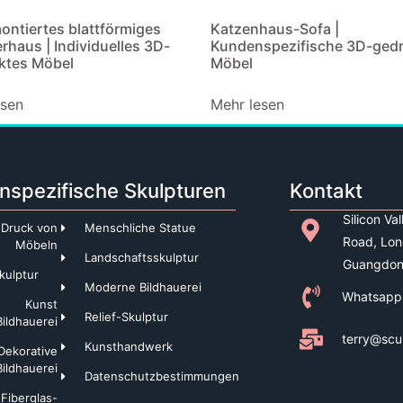
ntiertes blattförmiges
Katzenhaus-Sofa |
rhaus | Individuelles 3D-
Kundenspezifische 3D-ged
ktes Möbel
Möbel
esen
Mehr lesen
nspezifische Skulpturen
Kontakt
Silicon Va
Druck von
Menschliche Statue
Road, Lon
Möbeln
Landschaftsskulptur
Guangdon
kulptur
Moderne Bildhauerei
Whatsapp
Kunst
Relief-Skulptur
Bildhauerei
terry@scu
Kunsthandwerk
Dekorative
Bildhauerei
Datenschutzbestimmungen
Fiberglas-