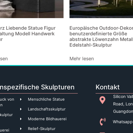
rz Liebende Statue Figur
Europäische Outdoor-Deko
altung Modell Handwerk
benutzerdefinierte Größe
ur
abstrakte Löwenzahn Metal
Edelstahl-Skulptur
esen
Mehr lesen
nspezifische Skulpturen
Kontakt
Silicon Va
uck von
Menschliche Statue
Road, Lon
ln
Landschaftsskulptur
Guangdon
kulptur
Moderne Bildhauerei
Whatsapp
Relief-Skulptur
uerei