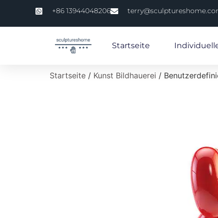
+86 13944048206
terry@sculptureshome.c
Startseite
Individuell
Startseite
/
Kunst Bildhauerei
/ Benutzerdefin