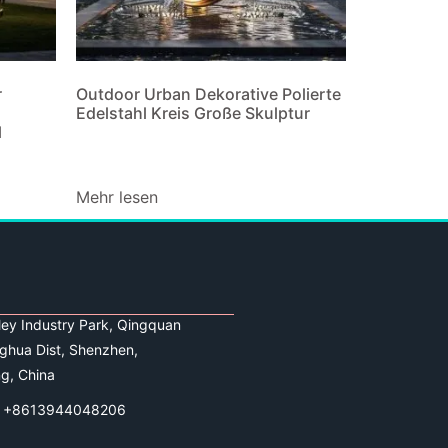
r
Outdoor Urban Dekorative Polierte
Edelstahl Kreis Große Skulptur
l
Mehr lesen
lley Industry Park, Qingquan
ghua Dist, Shenzhen,
g, China
 +8613944048206