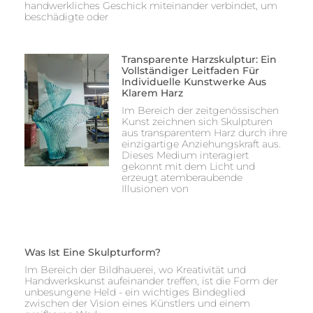
handwerkliches Geschick miteinander verbindet, um
beschädigte oder
Transparente Harzskulptur: Ein
Vollständiger Leitfaden Für
Individuelle Kunstwerke Aus
Klarem Harz
Im Bereich der zeitgenössischen
Kunst zeichnen sich Skulpturen
aus transparentem Harz durch ihre
einzigartige Anziehungskraft aus.
Dieses Medium interagiert
gekonnt mit dem Licht und
erzeugt atemberaubende
Illusionen von
Was Ist Eine Skulpturform?
Im Bereich der Bildhauerei, wo Kreativität und
Handwerkskunst aufeinander treffen, ist die Form der
unbesungene Held - ein wichtiges Bindeglied
zwischen der Vision eines Künstlers und einem