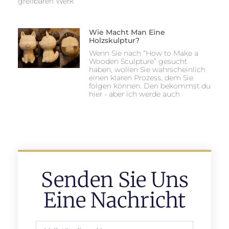
greifbaren Werk
Wie Macht Man Eine
Holzskulptur?
Wenn Sie nach “How to Make a
Wooden Sculpture” gesucht
haben, wollen Sie wahrscheinlich
einen klaren Prozess, dem Sie
folgen können. Den bekommst du
hier - aber ich werde auch
Senden Sie Uns
Eine Nachricht