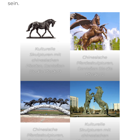
sein.
Kulturelle
Skulpturen mit
Chinesische
chinesischen
Pferdeskulpturen,
Pferden, Genießen
Genießen Sie die
Sie die Pferde 9
Pferde 10
Kulturelle
Chinesische
Skulpturen mit
Pferdeskulpturen,
chinesischen