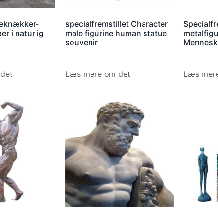
deknækker-
specialfremstillet Character
Specialfr
ber i naturlig
male figurine human statue
metalfigu
souvenir
Menneske
det
Læs mere om det
Læs mere