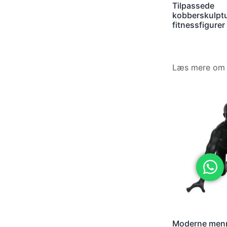
Tilpassede
kobberskulptu
fitnessfigurer
Læs mere om 
Moderne menn