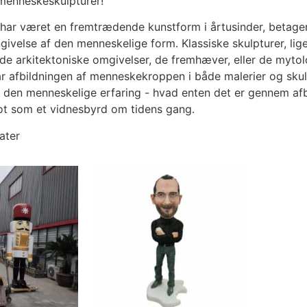
menneskeskulpturer!
 har været en fremtrædende kunstform i årtusinder, betager
ngivelse af den menneskelige form. Klassiske skulpturer, lige 
de arkitektoniske omgivelser, de fremhæver, eller de mytolog
har afbildningen af menneskekroppen i både malerier og sku
e den menneskelige erfaring - hvad enten det er gennem af
lot som et vidnesbyrd om tidens gang.
tater