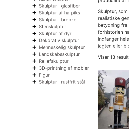
producent af 
Skulptur i glasfiber
Skulptur, som
Skulptur af harpiks
realistiske ge
Skulptur i bronze
betydning fra 
Stenskulptur
forhistorien 
Skulptur af dyr
indfanger hel
Dekorativ skulptur
jagten eller b
Menneskelig skulptur
Landskabsskulptur
Viser 13 resul
Reliefskulptur
3D-printning af møbler
Figur
Skulptur i rustfrit stål