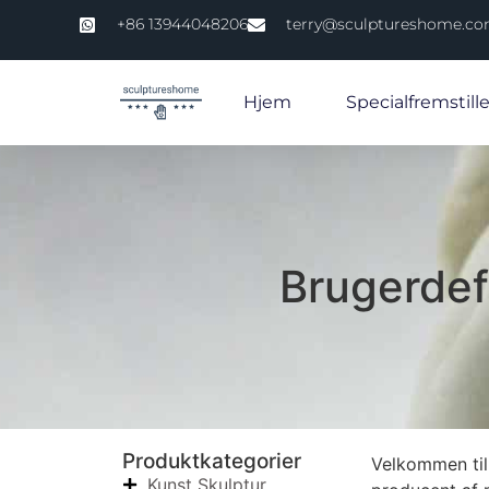
+86 13944048206
terry@sculptureshome.c
Hjem
Specialfremstill
Brugerdef
Produktkategorier
Velkommen til 
Kunst Skulptur