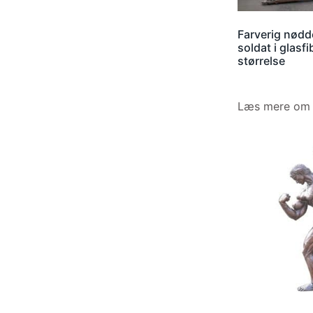
Farverig nød
soldat i glasfi
størrelse
Læs mere om 