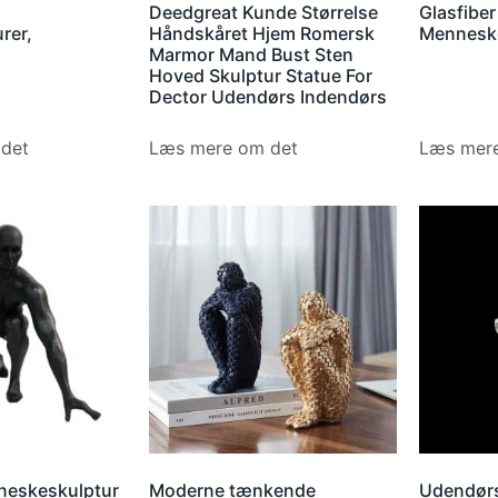
Deedgreat Kunde Størrelse
Glasfibe
rer,
Håndskåret Hjem Romersk
Menneske
Marmor Mand Bust Sten
Hoved Skulptur Statue For
Dector Udendørs Indendørs
det
Læs mere om det
Læs mere
eskeskulptur
Moderne tænkende
Udendørs