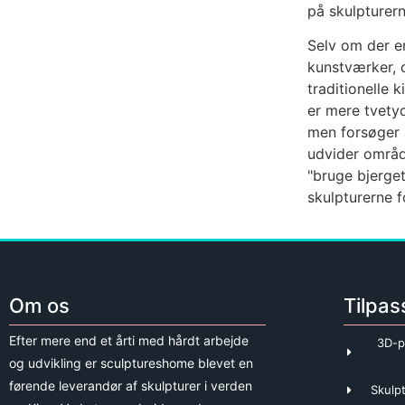
på skulpturer
Selv om der er
kunstværker, d
traditionelle 
er mere tvety
men forsøger a
udvider områd
"bruge bjerge
skulpturerne 
Om os
Tilpas
Efter mere end et årti med hårdt arbejde
3D-p
og udvikling er sculptureshome blevet en
førende leverandør af skulpturer i verden
Skulpt