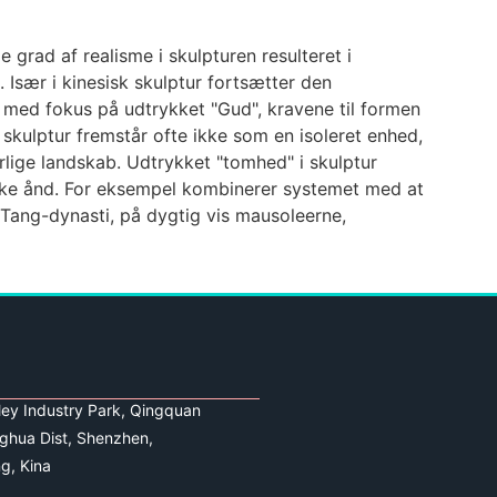
 grad af realisme i skulpturen resulteret i
 Især i kinesisk skulptur fortsætter den
d med fokus på udtrykket "Gud", kravene til formen
kulptur fremstår ofte ikke som en isoleret enhed,
aturlige landskab. Udtrykket "tomhed" i skulptur
iske ånd. For eksempel kombinerer systemet med at
 Tang-dynasti, på dygtig vis mausoleerne,
lley Industry Park, Qingquan
ghua Dist, Shenzhen,
g, Kina