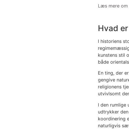
Læs mere om 
Hvad er 
I historiens s
regimemæssige
kunstens stil 
både orientals
En ting, der e
gengive nature
religionens tj
utvivlsomt den
I den rumlige
udtrykker den
koordinering e
naturligvis sæ