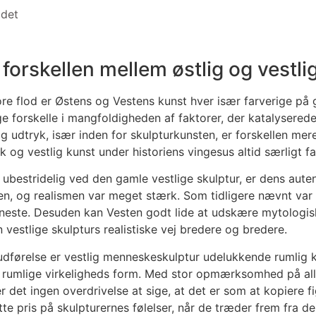
det
forskellen mellem østlig og vestli
tore flod er Østens og Vestens kunst hver især farverige på g
 forskelle i mangfoldigheden af faktorer, der katalysere
og udtryk, især inden for skulpturkunsten, er forskellen me
k og vestlig kunst under historiens vingesus altid særligt f
r ubestridelig ved den gamle vestlige skulptur, er dens aute
n, og realismen var meget stærk. Som tidligere nævnt var v
eneste. Desuden kan Vesten godt lide at udskære mytologisk
 vestlige skulpturs realistiske vej bredere og bredere.
 udførelse er vestlig menneskeskulptur udelukkende rumlig 
 rumlige virkeligheds form. Med stor opmærksomhed på alle 
r det ingen overdrivelse at sige, at det er som at kopiere fi
tte pris på skulpturernes følelser, når de træder frem fra de