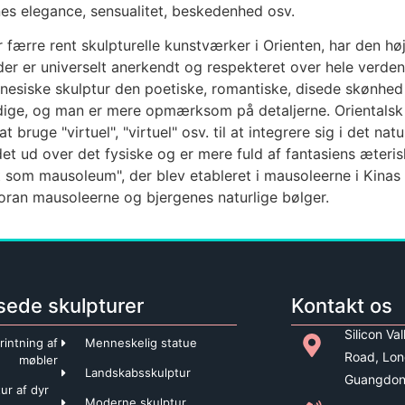
nes elegance, sensualitet, beskedenhed osv.
 færre rent skulpturelle kunstværker i Orienten, har den høje
er er universelt anerkendt og respekteret over hele verden.
kinesiske skulptur den poetiske, romantiske, disede skønhe
dige, og man er mere opmærksom på detaljerne. Orientalsk s
t bruge "virtuel", "virtuel" osv. til at integrere sig i det n
et ud over det fysiske og er mere fuld af fantasiens æter
t som mausoleum", der blev etableret i mausoleerne i Kinas
foran mausoleerne og bjergenes naturlige bølger.
sede skulpturer
Kontakt os
Silicon Va
rintning af
Menneskelig statue
Road, Lon
møbler
Landskabsskulptur
Guangdon
ur af dyr
Moderne skulptur