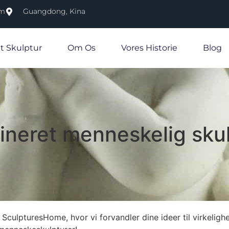
om
Guangdong, Kina
et Skulptur
Om Os
Vores Historie
Blog
ineret menneskelig skul
SculpturesHome, hvor vi forvandler dine ideer til virkelig