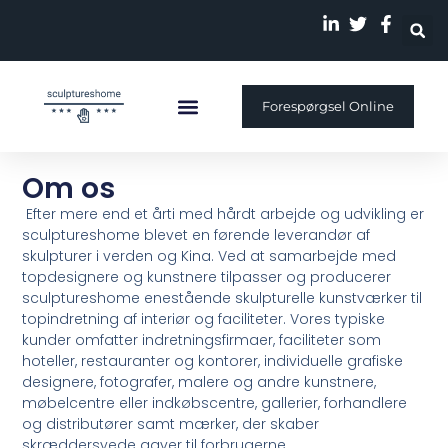
Forespørgsel Online
Specialfremstillet Skulptur
Om os
Efter mere end et årti med hårdt arbejde og udvikling er
sculptureshome blevet en førende leverandør af
skulpturer i verden og Kina. Ved at samarbejde med
topdesignere og kunstnere tilpasser og producerer
sculptureshome enestående skulpturelle kunstværker til
topindretning af interiør og faciliteter. Vores typiske
kunder omfatter indretningsfirmaer, faciliteter som
hoteller, restauranter og kontorer, individuelle grafiske
designere, fotografer, malere og andre kunstnere,
møbelcentre eller indkøbscentre, gallerier, forhandlere
og distributører samt mærker, der skaber
skræddersyede gaver til forbrugerne.