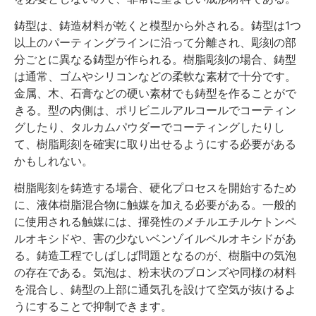
鋳型は、鋳造材料が乾くと模型から外される。鋳型は1つ
以上のパーティングラインに沿って分離され、彫刻の部
分ごとに異なる鋳型が作られる。樹脂彫刻の場合、鋳型
は通常、ゴムやシリコンなどの柔軟な素材で十分です。
金属、木、石膏などの硬い素材でも鋳型を作ることがで
きる。型の内側は、ポリビニルアルコールでコーティン
グしたり、タルカムパウダーでコーティングしたりし
て、樹脂彫刻を確実に取り出せるようにする必要がある
かもしれない。
樹脂彫刻を鋳造する場合、硬化プロセスを開始するため
に、液体樹脂混合物に触媒を加える必要がある。一般的
に使用される触媒には、揮発性のメチルエチルケトンペ
ルオキシドや、害の少ないベンゾイルペルオキシドがあ
る。鋳造工程でしばしば問題となるのが、樹脂中の気泡
の存在である。気泡は、粉末状のブロンズや同様の材料
を混合し、鋳型の上部に通気孔を設けて空気が抜けるよ
うにすることで抑制できます。