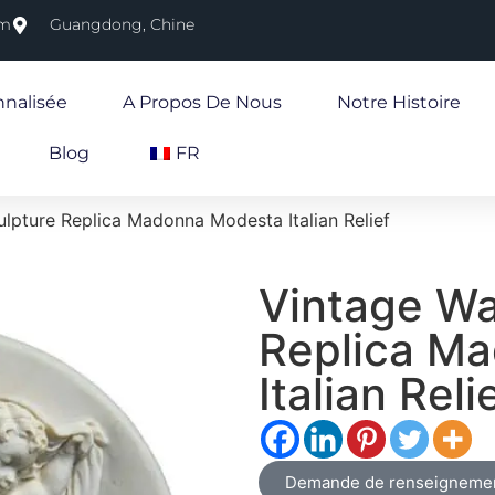
om
Guangdong, Chine
nnalisée
A Propos De Nous
Notre Histoire
Blog
FR
ulpture Replica Madonna Modesta Italian Relief
Vintage Wa
Replica M
Italian Reli
Demande de renseigneme