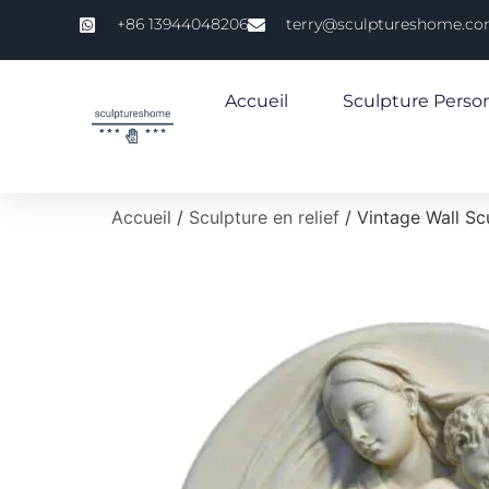
+86 13944048206
terry@sculptureshome.c
Accueil
Sculpture Perso
Accueil
/
Sculpture en relief
/ Vintage Wall Sc