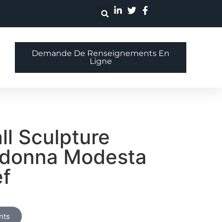
Demande De Renseignements En
Ligne
ll Sculpture
adonna Modesta
ef
nts