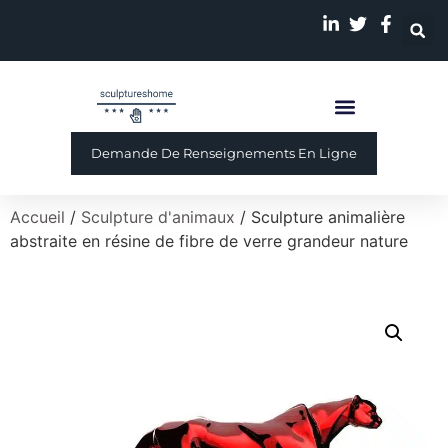
Sculpture Personnalisé
A Propos De Nous
Demande De Renseignements En Ligne
Accueil
/
Sculpture d'animaux
/ Sculpture animalière
abstraite en résine de fibre de verre grandeur nature