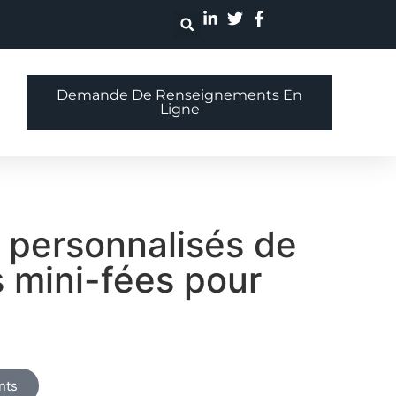
Demande De Renseignements En
Ligne
personnalisés de
s mini-fées pour
nts