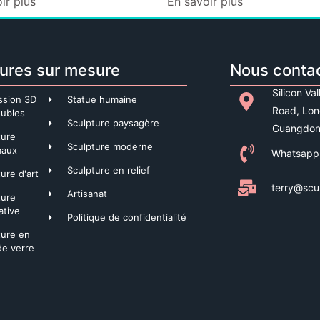
ir plus
En savoir plus
ures sur mesure
Nous conta
Silicon Va
ssion 3D
Statue humaine
Road, Lon
ubles
Sculpture paysagère
Guangdon
ture
Sculpture moderne
maux
Whatsapp
Sculpture en relief
ure d'art
terry@scu
Artisanat
ture
ative
Politique de confidentialité
ture en
de verre