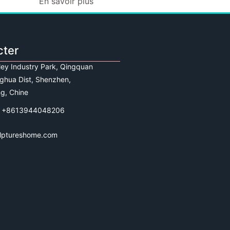
En savoir plus
cter
lley Industry Park, Qingquan
ghua Dist, Shenzhen,
g, Chine
 +8613944048206
lptureshome.com