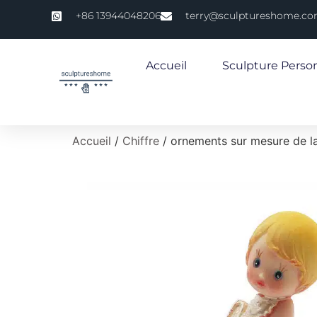
+86 13944048206
terry@sculptureshome.c
Accueil
Sculpture Perso
Accueil
/
Chiffre
/ ornements sur mesure de la