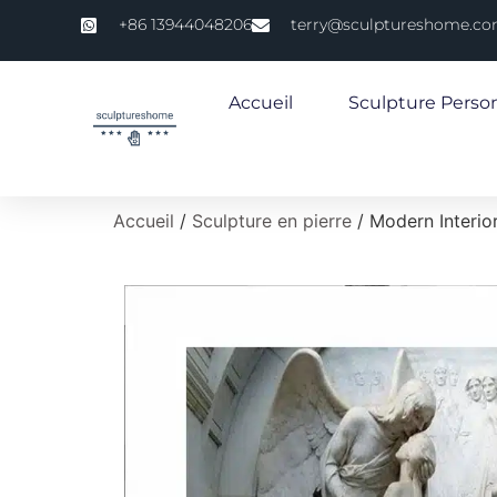
+86 13944048206
terry@sculptureshome.c
Accueil
Sculpture Perso
Accueil
/
Sculpture en pierre
/ Modern Interior