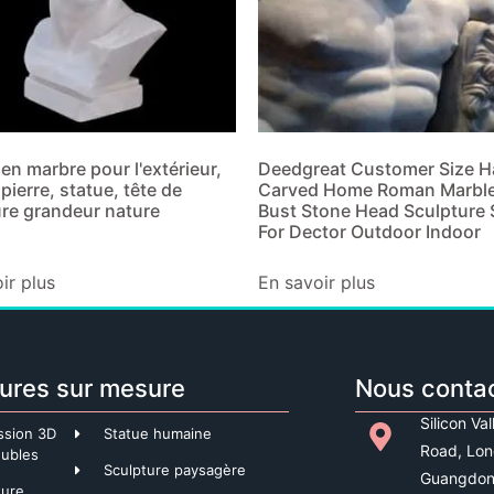
en marbre pour l'extérieur,
Deedgreat Customer Size 
 pierre, statue, tête de
Carved Home Roman Marbl
ure grandeur nature
Bust Stone Head Sculpture 
For Dector Outdoor Indoor
ir plus
En savoir plus
ures sur mesure
Nous conta
Silicon Va
ssion 3D
Statue humaine
Road, Lon
ubles
Sculpture paysagère
Guangdon
ture