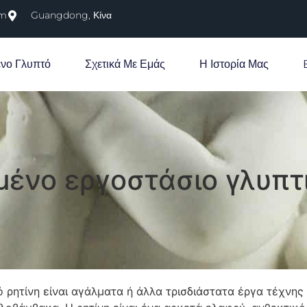
om
Guangdong, Κίνα
νο Γλυπτό
Σχετικά Με Εμάς
Η Ιστορία Μας
ένο εργοστάσιο γλυπτι
ό ρητίνη είναι αγάλματα ή άλλα τρισδιάστατα έργα τέχνη