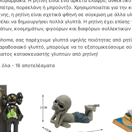
λοβάμβακα. Η ρητίνη είναι ένα αρκετά ελαφρύ, ανθεκτικό 
 πέτρα, πορσελάνη ή μπρούντζο. Χρησιμοποιείται για την 
νης, η ρητίνη είναι σχετικά φθηνή σε σύγκριση με άλλα υ
έλει να δημιουργήσει πολλά γλυπτά. Η ρητίνη έχει επίσης
άτων, κοσμημάτων, φιγούρων και διαφόρων συλλεκτικών 
shome, σας παρέχουμε γλυπτά υψηλής ποιότητας από ρητίν
 παραδοσιακό γλυπτό, μπορούμε να το εξατομικεύσουμε σύ
πιστος κατασκευαστής γλυπτών από ρητίνη!
 όλα - 16 αποτελέσματα