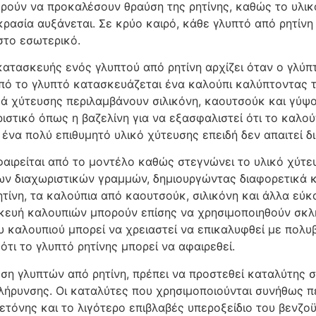
ρούν να προκαλέσουν θραύση της ρητίνης, καθώς το υλικό
κρασία αυξάνεται. Σε κρύο καιρό, κάθε γλυπτό από ρητίν
στο εσωτερικό.
κατασκευής ενός γλυπτού από ρητίνη αρχίζει όταν ο γλύπτ
Από το γλυπτό κατασκευάζεται ένα καλούπι καλύπτοντας τ
ά χύτευσης περιλαμβάνουν σιλικόνη, καουτσούκ και γύψο.
ιστικό όπως η βαζελίνη για να εξασφαλιστεί ότι το καλού
ι ένα πολύ επιθυμητό υλικό χύτευσης επειδή δεν απαιτεί δ
φαιρείται από το μοντέλο καθώς στεγνώνει το υλικό χύτε
ων διαχωριστικών γραμμών, δημιουργώντας διαφορετικά κα
τίνη, τα καλούπια από καουτσούκ, σιλικόνη και άλλα εύκ
σκευή καλουπιών μπορούν επίσης να χρησιμοποιηθούν σκλη
 καλουπιού μπορεί να χρειαστεί να επικαλυφθεί με πολυβ
ότι το γλυπτό ρητίνης μπορεί να αφαιρεθεί.
ση γλυπτών από ρητίνη, πρέπει να προστεθεί καταλύτης στ
κλήρυνσης. Οι καταλύτες που χρησιμοποιούνται συνήθως π
τόνης και το λιγότερο επιβλαβές υπεροξείδιο του βενζοϋ