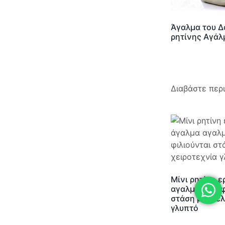
Άγαλμα του Δ
ρητίνης Αγάλ
Διαβάστε περ
Μίνι ρητίνη 
αγαλματίδιο φ
στάση μοντέλ
γλυπτό