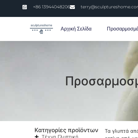
+86 13944048206
terry@sculptureshome.c
Αρχική Σελίδα
Προσαρμοσμέ
Προσαρμοσμ
Κατηγορίες προϊόντων
Τα γλυπτά απ
Τέχνη Γλυπτική