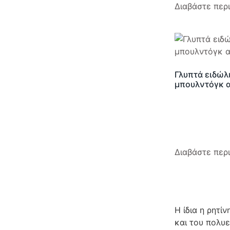
Διαβάστε περ
Γλυπτά ειδώλ
μπουλντόγκ α
Διαβάστε περ
Η ίδια η ρητί
και του πολυε