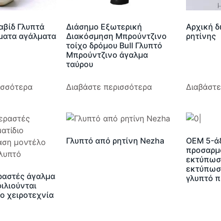
αβίδ Γλυπτά
Διάσημο Εξωτερική
Αρχική 
ματα αγάλματα
Διακόσμηση Μπρούντζινο
ρητίνης
τοίχο δρόμου Bull Γλυπτό
Μπρούντζινο άγαλμα
ταύρου
ισσότερα
Διαβάστε περισσότερα
Διαβάστε
Γλυπτό από ρητίνη Nezha
OEM 5-ά
προσαρμ
εκτύπωση
εκτύπωσ
εραστές άγαλμα
γλυπτό 
ιλιούνται
ο χειροτεχνία