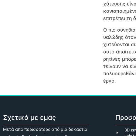
χύτευσης είν
κονιοποιημένο
επιτρέπει τη 
Ο πιο συνηθισ
υαλώδης όταν
χυτεύονται συ
αυτό απαιτείτ
ρητίνες μπορε
τείνουν να εί
πολυουρεθάνης
έργο.
Σχετικά με εμάς
Προσα
Μετά από περισσότερο από μια δεκαετία
3D ε
επίπλ