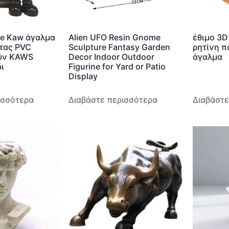
ze Kaw άγαλμα
Alien UFO Resin Gnome
έθιμο 3D
τας PVC
Sculpture Fantasy Garden
ρητίνη π
ούν KAWS
Decor Indoor Outdoor
άγαλμα
δι
Figurine for Yard or Patio
Display
ισσότερα
Διαβάστε περισσότερα
Διαβάστε