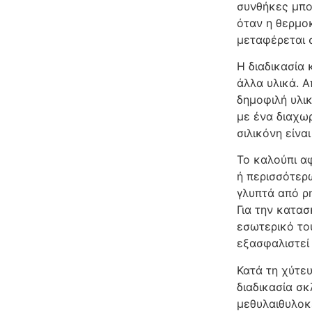
συνθήκες μπο
όταν η θερμο
μεταφέρεται 
Η διαδικασία 
άλλα υλικά. 
δημοφιλή υλικ
με ένα διαχωρ
σιλικόνη είνα
Το καλούπι α
ή περισσότερ
γλυπτά από ρη
Για την κατα
εσωτερικό του
εξασφαλιστεί 
Κατά τη χύτευ
διαδικασία σ
μεθυλαιθυλοκε