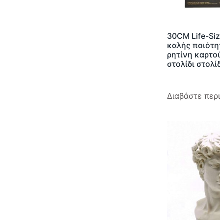
30CM Life-Si
καλής ποιότη
ρητίνη καρτ
στολίδι στολί
Διαβάστε περ