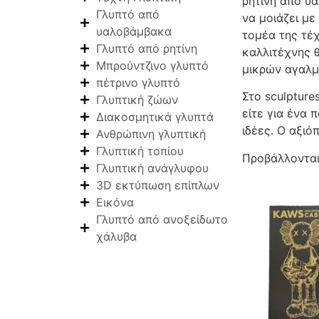
ρητίνη από υα
Γλυπτό από
να μοιάζει με
υαλοβάμβακα
τομέα της τέχ
Γλυπτό από ρητίνη
καλλιτέχνης θ
Μπρούντζινο γλυπτό
μικρών αγαλμ
πέτρινο γλυπτό
Στο sculpture
Γλυπτική ζώων
είτε για ένα
Διακοσμητικά γλυπτά
ιδέες. Ο αξιό
Ανθρώπινη γλυπτική
Γλυπτική τοπίου
Προβάλλονται
Γλυπτική ανάγλυφου
3D εκτύπωση επίπλων
Εικόνα
Γλυπτό από ανοξείδωτο
χάλυβα