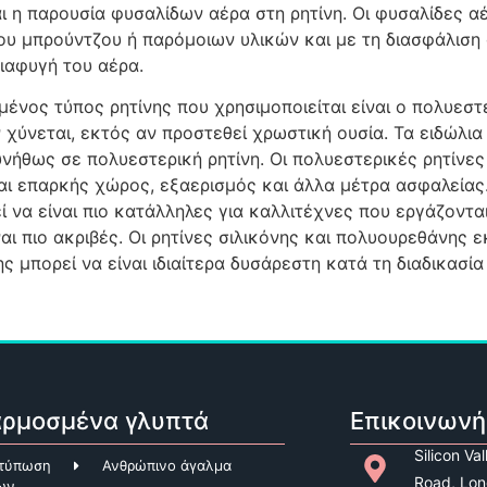
αι η παρουσία φυσαλίδων αέρα στη ρητίνη. Οι φυσαλίδες 
υ μπρούντζου ή παρόμοιων υλικών και με τη διασφάλιση ό
διαφυγή του αέρα.
μένος τύπος ρητίνης που χρησιμοποιείται είναι ο πολυεστ
 χύνεται, εκτός αν προστεθεί χρωστική ουσία. Τα ειδώλ
νήθως σε πολυεστερική ρητίνη. Οι πολυεστερικές ρητίνες 
αι επαρκής χώρος, εξαερισμός και άλλα μέτρα ασφαλείας. 
ί να είναι πιο κατάλληλες για καλλιτέχνες που εργάζονται 
ναι πιο ακριβές. Οι ρητίνες σιλικόνης και πολυουρεθάνης ε
 μπορεί να είναι ιδιαίτερα δυσάρεστη κατά τη διαδικασία
ρμοσμένα γλυπτά
Επικοινωνή
Silicon Va
κτύπωση
Ανθρώπινο άγαλμα
Road, Lon
ων