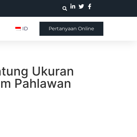
ID
Pertanyaan Online
atung Ukuran
lm Pahlawan