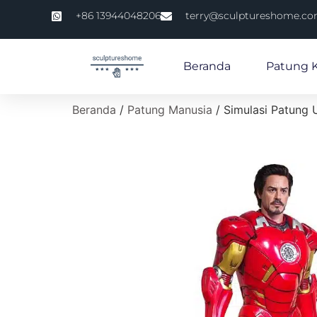
+86 13944048206
terry@sculptureshome.c
Beranda
Patung 
Beranda
/
Patung Manusia
/ Simulasi Patung 