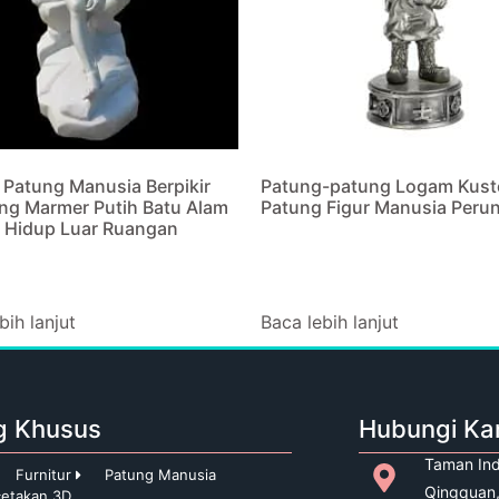
 Patung Manusia Berpikir
Patung-patung Logam Kus
ang Marmer Putih Batu Alam
Patung Figur Manusia Peru
 Hidup Luar Ruangan
bih lanjut
Baca lebih lanjut
g Khusus
Hubungi Ka
Taman Ind
Furnitur
Patung Manusia
Qingquan,
etakan 3D