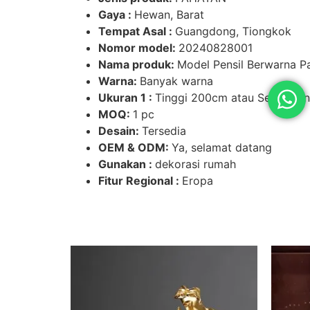
Gaya :
Hewan, Barat
Tempat Asal :
Guangdong, Tiongkok
Nomor model:
20240828001
Nama produk:
Model Pensil Berwarna Pa
Warna:
Banyak warna
Ukuran 1 :
Tinggi 200cm atau Sesuaikan
MOQ:
1 pc
Desain:
Tersedia
OEM & ODM:
Ya, selamat datang
Gunakan :
dekorasi rumah
Fitur Regional :
Eropa