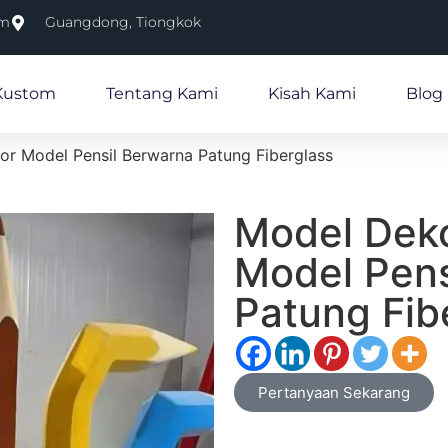
om
Guangdong, Tiongkok
Kustom
Tentang Kami
Kisah Kami
Blog
ior Model Pensil Berwarna Patung Fiberglass
Model Dekor
Model Pens
Patung Fib
Pertanyaan Sekarang