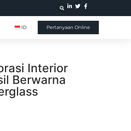
ID
Pertanyaan Online
asi Interior
il Berwarna
erglass