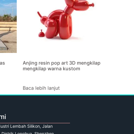
as
Anjing resin pop art 3D mengkilap
mengkilap warna kustom
Baca lebih lanjut
mi
ustri Lembah Silikon, Jalan
 Distrik Longhua, Shenzhen,