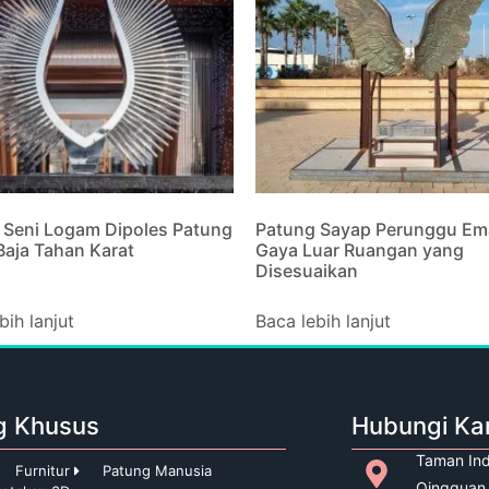
 Seni Logam Dipoles Patung
Patung Sayap Perunggu Em
Baja Tahan Karat
Gaya Luar Ruangan yang
Disesuaikan
bih lanjut
Baca lebih lanjut
g Khusus
Hubungi Ka
Taman Ind
Furnitur
Patung Manusia
Qingquan,