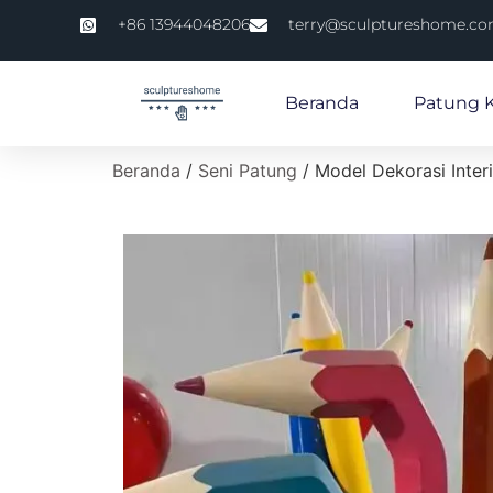
+86 13944048206
terry@sculptureshome.c
Beranda
Patung 
Beranda
/
Seni Patung
/ Model Dekorasi Inter