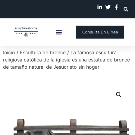
Consulta En Línea
Escultura Personalizada
Quiénes Somos
Nuestra Historia
Inicio
/
Escultura de bronce
/ La famosa escultura
religiosa católica de la iglesia es una estatua de bronce
de tamaño natural de Jesucristo sin hogar