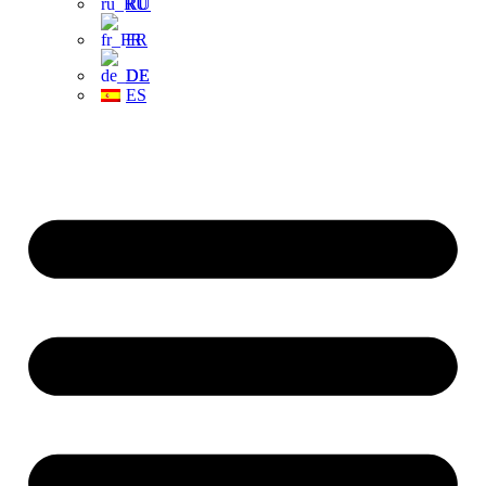
RU
FR
DE
ES