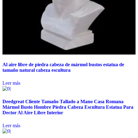
Al aire libre de piedra cabeza de mármol bustos estatua de
tamaño natural cabeza escultura
Leer más
Deedgreat Cliente Tamaño Tallado a Mano Casa Romana
Mármol Busto Hombre Piedra Cabeza Escultura Estatua Para
Dector Al Aire Libre Interior
Leer más