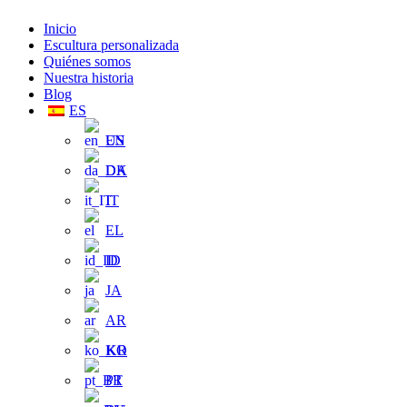
Inicio
Escultura personalizada
Quiénes somos
Nuestra historia
Blog
ES
EN
DA
IT
EL
ID
JA
AR
KO
PT