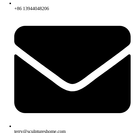
+86 13944048206
terry@sculptureshome.com