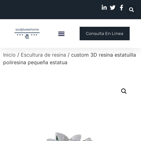
Consulta En Línea
Escultura Personalizada
Quiénes Somos
Nuestra Historia
Inicio
/
Escultura de resina
/ custom 3D resina estatuilla
poliresina pequeña estatua