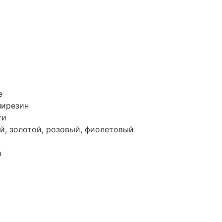
e
лирезин
ти
ий, золотой, розовый, фиолетовый
н