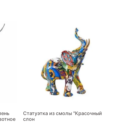
лень
Статуэтка из смолы "Красочный
вотное
слон