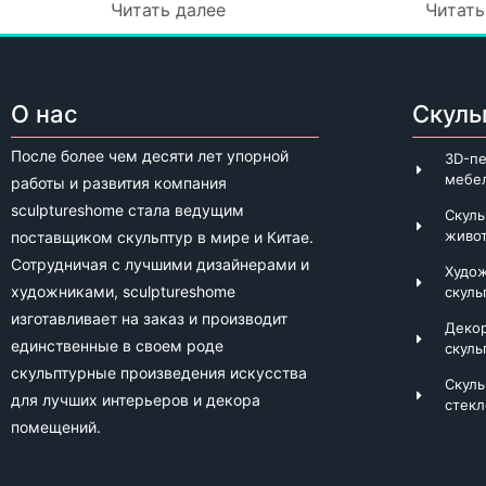
Читать далее
Читать
О нас
Скуль
После более чем десяти лет упорной
3D-пе
мебе
работы и развития компания
sculptureshome стала ведущим
Скуль
живо
поставщиком скульптур в мире и Китае.
Сотрудничая с лучшими дизайнерами и
Худо
художниками, sculptureshome
скуль
изготавливает на заказ и производит
Деко
единственные в своем роде
скуль
скульптурные произведения искусства
Скуль
для лучших интерьеров и декора
стекл
помещений.