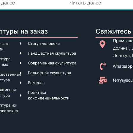
 далее
Читать далее
птуры на заказ
Свяжитесь 
Промышле
чать
Статуя человека
долина",
ли
Ландшафтная скульптура
Лонгхуа,
птура
Современная скульптура
тных
Whatsapp
Рельефная скульптура
жественная
terry@scu
птура
Ремесла
ративная
Политика
птура
конфиденциальности
птура из
оволокна