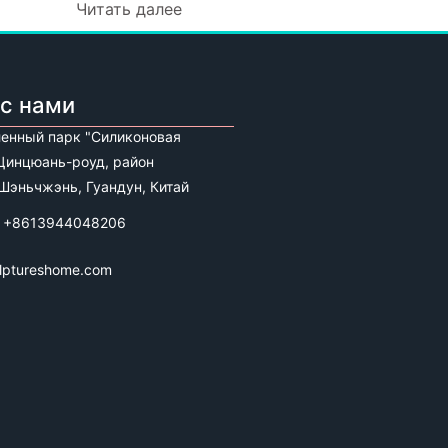
Читать далее
с нами
нный парк "Силиконовая
 Цинцюань-роуд, район
 Шэньчжэнь, Гуандун, Китай
 +8613944048206
lptureshome.com