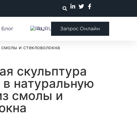
Блог
RU
Запрос Онлайн
з смолы и стекловолокна
ая скульптура
 в натуральную
из смолы и
окна