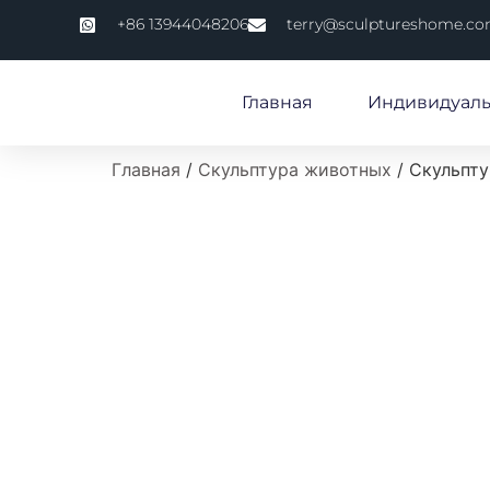
+86 13944048206
terry@sculptureshome.c
Главная
Индивидуаль
Главная
/
Скульптура животных
/ Скульпту