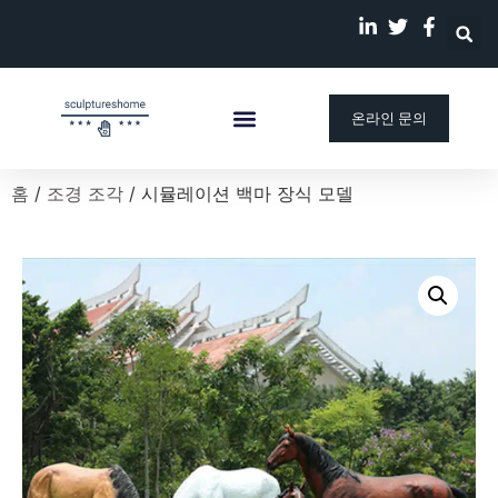
온라인 문의
맞춤 조각상
회사 소개
우리의 이야기
블로그
홈
/
조경 조각
/ 시뮬레이션 백마 장식 모델