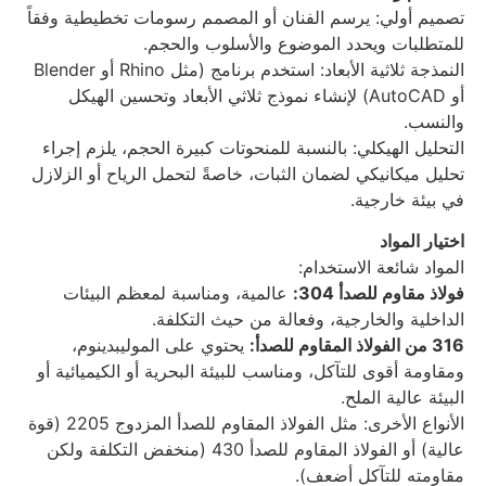
تصميم أولي: يرسم الفنان أو المصمم رسومات تخطيطية وفقاً
للمتطلبات ويحدد الموضوع والأسلوب والحجم.
النمذجة ثلاثية الأبعاد: استخدم برنامج (مثل Rhino أو Blender
أو AutoCAD) لإنشاء نموذج ثلاثي الأبعاد وتحسين الهيكل
والنسب.
التحليل الهيكلي: بالنسبة للمنحوتات كبيرة الحجم، يلزم إجراء
تحليل ميكانيكي لضمان الثبات، خاصةً لتحمل الرياح أو الزلازل
في بيئة خارجية.
اختيار المواد
المواد شائعة الاستخدام:
فولاذ مقاوم للصدأ 304:
عالمية، ومناسبة لمعظم البيئات
الداخلية والخارجية، وفعالة من حيث التكلفة.
316 من الفولاذ المقاوم للصدأ:
يحتوي على الموليبدينوم،
ومقاومة أقوى للتآكل، ومناسب للبيئة البحرية أو الكيميائية أو
البيئة عالية الملح.
الأنواع الأخرى: مثل الفولاذ المقاوم للصدأ المزدوج 2205 (قوة
عالية) أو الفولاذ المقاوم للصدأ 430 (منخفض التكلفة ولكن
مقاومته للتآكل أضعف).