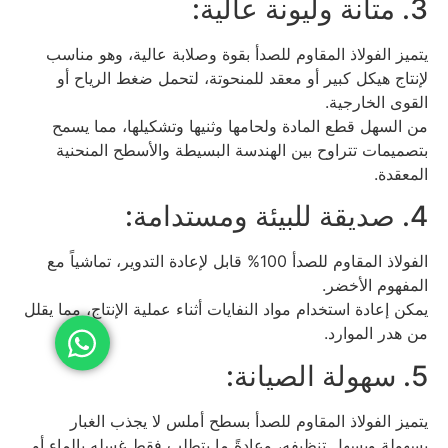
3. متانة وليونة عالية:
يتميز الفولاذ المقاوم للصدأ بقوة وصلابة عالية، وهو مناسب
لإنتاج هيكل كبير أو معقد للمنحوتة، لتحمل ضغط الرياح أو
القوى الخارجية.
من السهل قطع المادة ولحامها وثنيها وتشكيلها، مما يسمح
بتصميمات تتراوح بين الهندسة البسيطة والأسطح المنحنية
المعقدة.
4. صديقة للبيئة ومستدامة:
الفولاذ المقاوم للصدأ 100% قابل لإعادة التدوير، تماشياً مع
المفهوم الأخضر.
يمكن إعادة استخدام مواد النفايات أثناء عملية الإنتاج، مما يقلل
من هدر الموارد.
5. سهولة الصيانة:
يتميز الفولاذ المقاوم للصدأ بسطح أملس لا يجذب الغبار
بسهولة ويسهل تنظيفه، وعادةً ما يتطلب فقط غسله بالماء أو