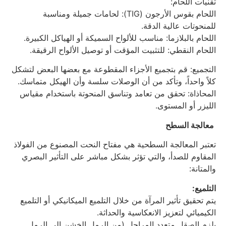
تقنيات اللحام:
اللحام بقوس الأرجون (TIG): لحامات جميلة ومناسبة
للمنحوتات عالية الدقة.
اللحام بالبلازما: مناسب للألواح السميكة أو الهياكل الكبيرة.
اللحام النقطي: للتثبيت المؤقت أو توصيل الألواح الرقيقة.
التجميع: قم بتجميع الأجزاء المقطوعة مع بعضها البعض لتشكل
كلاً واحداً، وتأكد من أن الوصلات سلسة وأن الهيكل متماسك.
المحاذاة: تحقق من تعامد وتناسق المنحوتة باستخدام مقياس
الليزر أو المستوى.
معالجة السطح
تعتبر المعالجة السطحية هي مفتاح النحت المصنوع من الفولاذ
المقاوم للصدأ، والتي تؤثر بشكل مباشر على التأثير البصري
والمتانة:
التلميع:
يتم تحقيق تأثير المرآة من خلال التلميع الميكانيكي أو التلميع
الكيميائي لتعزيز الانعكاسية والحداثة.
يلزم الصقل متعدد المراحل (من الرمل الخشن إلى الرمل