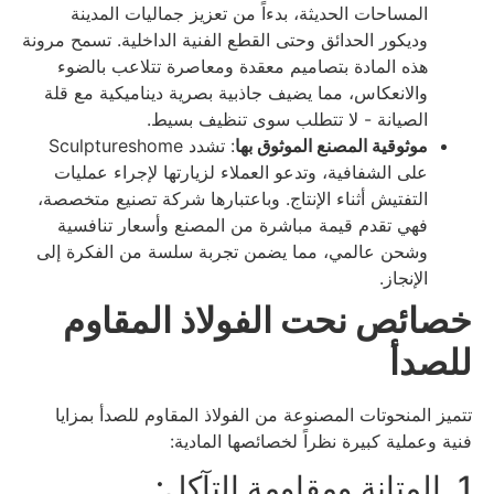
المساحات الحديثة، بدءاً من تعزيز جماليات المدينة
وديكور الحدائق وحتى القطع الفنية الداخلية. تسمح مرونة
هذه المادة بتصاميم معقدة ومعاصرة تتلاعب بالضوء
والانعكاس، مما يضيف جاذبية بصرية ديناميكية مع قلة
الصيانة - لا تتطلب سوى تنظيف بسيط.
موثوقية المصنع الموثوق بها
: تشدد Sculptureshome
على الشفافية، وتدعو العملاء لزيارتها لإجراء عمليات
التفتيش أثناء الإنتاج. وباعتبارها شركة تصنيع متخصصة،
فهي تقدم قيمة مباشرة من المصنع وأسعار تنافسية
وشحن عالمي، مما يضمن تجربة سلسة من الفكرة إلى
الإنجاز.
خصائص نحت الفولاذ المقاوم
للصدأ
تتميز المنحوتات المصنوعة من الفولاذ المقاوم للصدأ بمزايا
فنية وعملية كبيرة نظراً لخصائصها المادية:
1. المتانة ومقاومة التآكل: