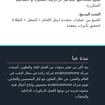
المتكررة.
النحت المدمج:
الجمع بين عمليات متعددة (مثل اللحام + الصقل + الطلاء)
لتحقيق تأثيرات معقدة
نبذة عنا
بعد أكثر من عشر سنوات من العمل الجاد والتطوير، أصبحت
شركة sculptureshome شركة رائدة في مجال النحت في
العالم والصين. من خلال التعاون مع كبار المصممين والفنانين،
تقوم شركة sculptureshome بتخصيص وإنتاج أعمال فنية
منحوتة فريدة من نوعها لأفضل الديكورات الداخلية
والمنشآت.