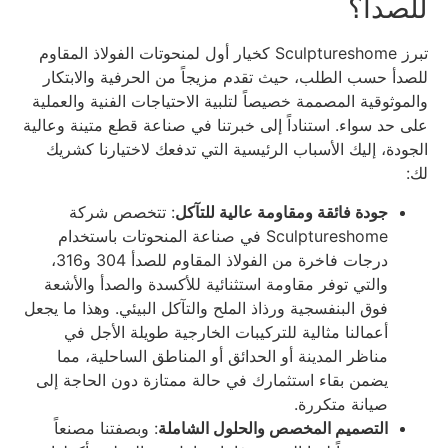
للصدأ؟
تبرز Sculptureshome كخيار أول لمنحوتات الفولاذ المقاوم
للصدأ حسب الطلب، حيث تقدم مزيجاً من الحرفية والابتكار
والموثوقية المصممة خصيصاً لتلبية الاحتياجات الفنية والعملية
على حد سواء. استناداً إلى خبرتنا في صناعة قطع متينة وعالية
الجودة، إليك الأسباب الرئيسية التي تدفعك لاختيارنا كشريك
لك:
جودة فائقة ومقاومة عالية للتآكل
: تتخصص شركة
Sculptureshome في صناعة المنحوتات باستخدام
درجات فاخرة من الفولاذ المقاوم للصدأ 304 و316،
والتي توفر مقاومة استثنائية للأكسدة والصدأ والأشعة
فوق البنفسجية ورذاذ الملح والتآكل البيئي. وهذا ما يجعل
أعمالنا مثالية للتركيبات الخارجية طويلة الأجل في
مناظر المدينة أو الحدائق أو المناطق الساحلية، مما
يضمن بقاء استثمارك في حالة ممتازة دون الحاجة إلى
صيانة متكررة.
التصميم المخصص والحلول الشاملة
: وبصفتنا مصنعاً