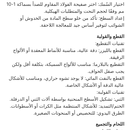
اختيار السُمك: اختر صفيحة الفولاذ المقاوم للصدأ بسماكة 1-10
مم وفقًا لحجم النحت والمتطلبات الهيكلية.
إعداد السطح: تأكد من خلو سطح المادة من الخدوش أو
الشوائب لتوفير أساس جيد للمعالجة اللاحقة.
القطع والقولبة
تقنيات التقطيع:
القطع بالليزر: دقة عالية، مناسبة للأنماط المعقدة أو الألواح
الرقيقة.
التقطيع بالبلازما: مناسب للألواح السميكة، بتكلفة أقل ولكن
يجب صقل الحواف.
القطع بالنفث المائي: لا يوجد تشوه حراري، ومناسب للأشكال
عالية الدقة أو الأشكال الخاصة.
تقنيات القولبة:
الثني: تشكيل الأسطح المنحنية بواسطة آلات الثني أو الدرفلة.
الختم/التمديد: للأشكال المنتظمة مثل الكرات أو الأسطوانات.
الطرق اليدوي: للتخصيص أو المنحوتات الصغيرة.
اللحام والتجميع