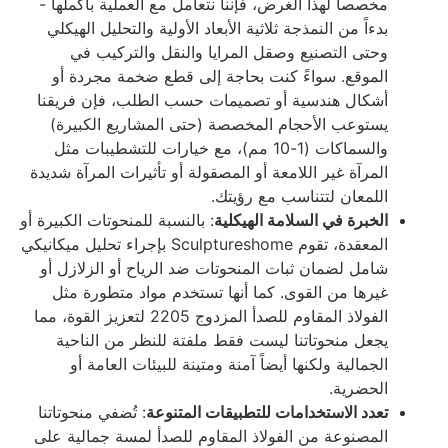
مخصصاً لهذا الغرض، فإننا نتعامل مع العملية بأكملها -
بدءاً من النمذجة ثلاثية الأبعاد الأولية والتحليل الهيكلي
وحتى التصنيع وصقل المرايا والنقل والتركيب في
الموقع. سواءً كنت بحاجة إلى قطع ضخمة مجردة أو
أشكال هندسية أو تصميمات حسب الطلب، فإن فريقنا
يستوعب الأحجام المخصصة (حتى المشاريع الكبيرة)
والسماكات (1-10 مم)، مع خيارات للتشطيبات مثل
المرآة غير اللامعة أو المصقولة أو تأثيرات المرآة شديدة
اللمعان لتتناسب مع رؤيتك.
الخبرة في السلامة الهيكلية
: بالنسبة للمنحوتات الكبيرة أو
المعقدة، تقوم Sculptureshome بإجراء تحليل ميكانيكي
شامل لضمان ثبات المنحوتات ضد الرياح أو الزلازل أو
غيرها من القوى. كما أنها تستخدم مواد متطورة مثل
الفولاذ المقاوم للصدأ المزدوج 2205 لتعزيز القوة، مما
يجعل منحوتاتنا ليست فقط ملفتة للنظر من الناحية
الجمالية ولكنها أيضاً آمنة ومتينة للبيئات العامة أو
الحضرية.
تعدد الاستخدامات للتطبيقات المتنوعة
: تُضفي منحوتاتنا
المصنوعة من الفولاذ المقاوم للصدأ لمسة جمالية على