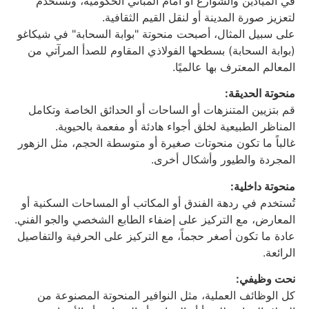
في الميادين والشوارع أو أمام المباني الحكومية، وتستخدم
لتعزيز صورة المدينة أو لنقل القيم الثقافية.
على سبيل المثال، أصبحت منحوتة "بوابة السحابة" في شيكاغو
(بوابة السحابة) بسطحها الفولاذي المقاوم للصدأ المرآتي من
المعالم المعترف بها عالميًا.
منحوتة الحديقة:
قم بتزيين المتنزهات أو الساحات أو الحدائق الخاصة وتكامل
المناظر الطبيعية لخلق أجواء هادئة أو مفعمة بالحيوية.
غالباً ما تكون منحوتات صغيرة أو متوسطة الحجم، مثل الزهور
المجردة والطيور وأشكال أخرى.
منحوتة داخلية:
تُستخدم في ردهة الفندق أو المكاتب أو المساحات السكنية أو
المعارض، مع التركيز على إضفاء الطابع الشخصي والجو الفني.
عادة ما تكون أصغر حجماً، مع التركيز على الحرفية والتفاصيل
الرائعة.
نحت وظيفي:
كل الوظائف العملية، مثل النوافير المنحوتة المصنوعة من