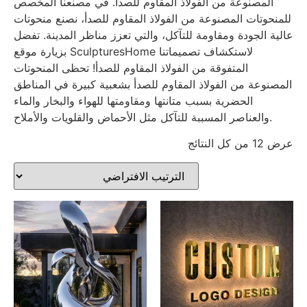
المصنوعة من الفولاذ المقاوم للصدأ. في مصنعنا المخصص
للمنحوتات المصنوعة من الفولاذ المقاوم للصدأ، نصنع منحوتات
عالية الجودة ومقاومة للتآكل، والتي تعزز مناظر المدينة. تفضل
بزيارة موقع SculpturesHome لاستكشاف تصميماتنا
المتفوقة من الفولاذ المقاوم للصدأ! تحظى المنحوتات
المصنوعة من الفولاذ المقاوم للصدأ بشعبية كبيرة في المناطق
الحضرية بسبب متانتها ومقاومتها للهواء والبخار والماء
والعناصر المسببة للتآكل مثل الأحماض والقلويات والأملاح.
عرض ⁦12⁩ من كل النتائج