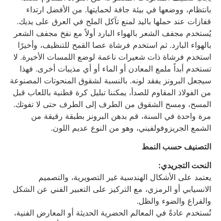
بانتظام، ووضعها في بيئة جافة لحمايتها. من الأفضل ارتداء
قفازات عند حملها باليد لمنع تآكل الملح في العرق على يديك.
يُستخدم مجفف الشعر بالهواء البارد أولاً مع نفخ مجفف الشعر
بالهواء البارد. ثم استخدم فرشاة عصا القمح للتنظيف، وأخيرًا
استخدم فرشاة ذات شعيرات ناعمة لوضع اللمسات الأخيرة. لا
تستخدم أبداً ملمع المعادن أو الماء أو أي مذيبات أخرى. فهذا
سيجعل البرونز يفقد لونه. بالنسبة لشقوق المنحوتات المصنوعة
من الفولاذ المقاوم للصدأ، يمكننا تبليل كرة قطنية باللعاب قبل
المسح، ومسح الشقوق من الطرف إلى الطرف حتى لا تفوتك.
مرة واحدة في السنة، قم بدهن البرونز بطبقة رقيقة من
الشمع الجريزوفولفيني، وهو من النوع عديم اللون.
التصنيف حسب النمط
النحت التجريدي:
يعتمد على الأشكال الهندسية غير التصويرية، والتصميم
الانسيابي أو الرمزي، مع التركيز على التعبير الفني عن الشكل
والفراغ والضوء والظل.
تُستخدم عادةً في المعالم الحضرية الحديثة أو المعارض الفنية،