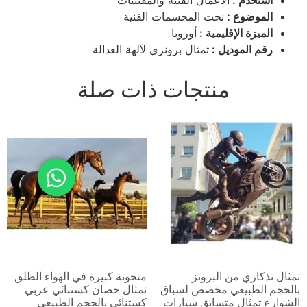
استخدم :
الأعمال الفنية والمقتنيات
الموضوع :
نحت المجسمات الفنية
الميزة الإقليمية :
أوروبا
رقم الموديل :
تمثال برونزي لآلهة العدالة
منتجات ذات صلة
تمثال تذكاري من البرونز
منحوتة كبيرة في الهواء الطلق
بالحجم الطبيعي مخصص لسباق
تمثال حصان كستنائي عربي
الشوارع تمثال متسابق سيارات
كستنائي بالحجم الطبيعي