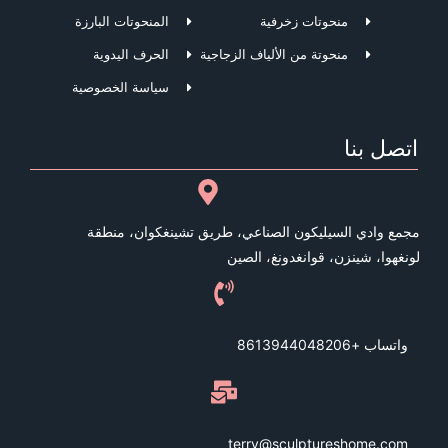
منحوتات زخرفية
المنحوتات البارزة
منحوتة من الألياف الزجاجية
الحرف اليدوية
سياسة الخصوصية
اتصل بنا
مجمع وادي السيليكون الصناعي، طريق تشينغكوان، منطقة
لونغهوا، شينزن، قوانغدونغ، الصين
واتساب +8613944048206
terry@sculptureshome.com