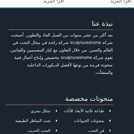
اقرأ المزيد
اقرأ المزيد
نبذة عنا
بعد أكثر من عشر سنوات من العمل الجاد والتطوير، أصبحت
شركة sculptureshome شركة رائدة في مجال النحت في
العالم والصين. من خلال التعاون مع كبار المصممين والفنانين،
تقوم شركة sculptureshome بتخصيص وإنتاج أعمال فنية
منحوتة فريدة من نوعها لأفضل الديكورات الداخلية
والمنشآت.
منحوتات مخصصة
طباعة ثلاثية الأبعاد للأثاث
تمثال بشري
منحوتات الحيوانات
نحت المناظر الطبيعية
فن النحت
النحت الحديث