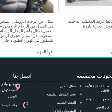
ئط غرفة المعيشة الداخلية
تمثال من الرخام الروماني المنحوت
نقوش حجرية بارزة
في المنزل من الرخام الروماني ب
العميل تمثال رأس الرجل الرومان
المنحوت يدويًا تمثال حجري لرأس
للديكتور في الهواء الطلق داخلي
يد
اقرأ المزيد
حوتات مخصصة
اتصل بنا
مجمع وادي 
طباعة ثلاثية الأبعاد
تمثال بشري
تشينغكوان، 
للأثاث
نحت المناظر الطبيعية
الصين
منحوتات الحيوانات
النحت الحديث
واتساب +8613944048206
فن النحت
المنحوتات البارزة