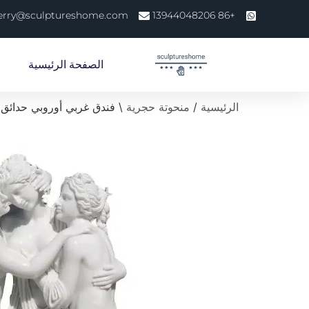
erry@sculptureshome.com
+86 13944048206
الصفحة الرئيسية
الرئيسية
/
منحوتة حجرية
\ فندق غربي أوروبي حدائق ف