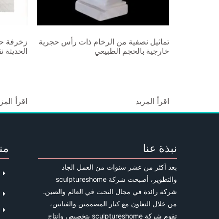
تماثيل نصفية من الرخام ذات رأس حجرية
زخرفة حا
خارجية بالحجم الطبيعي
الحديثة 
اقرأ المزيد
اقرأ المز
نبذة عنا
من
بعد أكثر من عشر سنوات من العمل الجاد
والتطوير، أصبحت شركة sculptureshome
شركة رائدة في مجال النحت في العالم والصين.
من خلال التعاون مع كبار المصممين والفنانين،
تقوم شركة sculptureshome بتخصيص وإنتاج