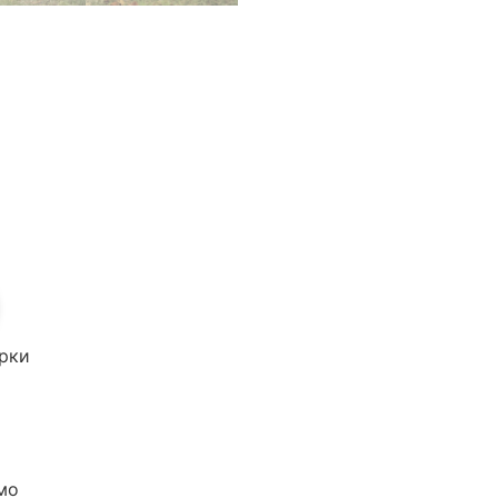
арки
мо