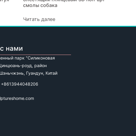
смолы собака
Читать далее
с нами
нный парк "Силиконовая
 Цинцюань-роуд, район
 Шэньчжэнь, Гуандун, Китай
 +8613944048206
lptureshome.com