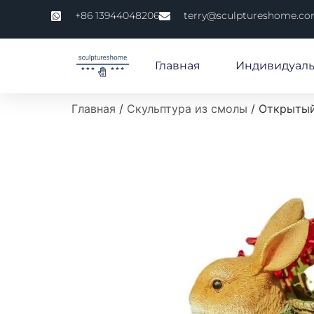
+86 13944048206
terry@sculptureshome.c
Главная
Индивидуаль
Главная
/
Скульптура из смолы
/ Открытый