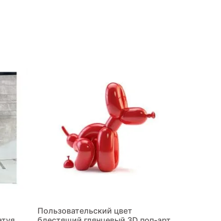
Пользовательский цвет
атуя
блестящий глянцевый 3D поп-арт