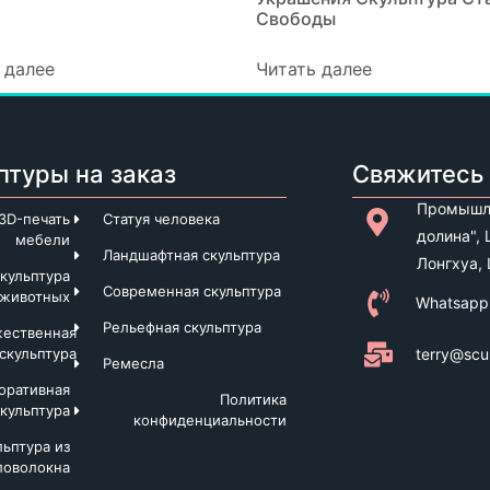
Свободы
 далее
Читать далее
птуры на заказ
Свяжитесь 
Промышле
3D-печать
Статуя человека
долина",
мебели
Ландшафтная скульптура
Лонгхуа,
кульптура
Современная скульптура
животных
Whatsapp
Рельефная скульптура
жественная
terry@scu
скульптура
Ремесла
оративная
Политика
скульптура
конфиденциальности
льптура из
ловолокна