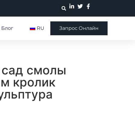
Блог
RU
Запрос Онлайн
 сад смолы
м кролик
ульптура