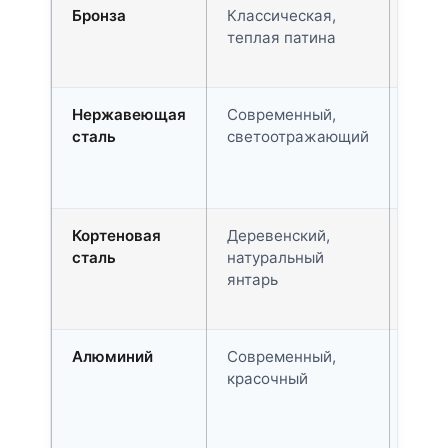
Бронза
Классическая,
Фигу
теплая патина
памя
мем
Нержавеющая
Современный,
Прос
сталь
светоотражающий
абст
комм
вест
Кортеновая
Деревенский,
Ланд
сталь
натуральный
иску
янтарь
под 
небо
Алюминий
Современный,
Подв
красочный
худо
объе
инте
кине