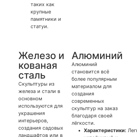
таких как
крупные
памятники и
статуи.
Железо и
Алюминий
кованая
Алюминий
становится всё
сталь
более популярным
Скульптуры из
материалом для
железа и стали в
создания
основном
современных
используются для
скульптур на заказ
украшения
благодаря своей
интерьеров,
лёгкости.
создания садовых
Характеристики:
Лег
ландшафтов или в