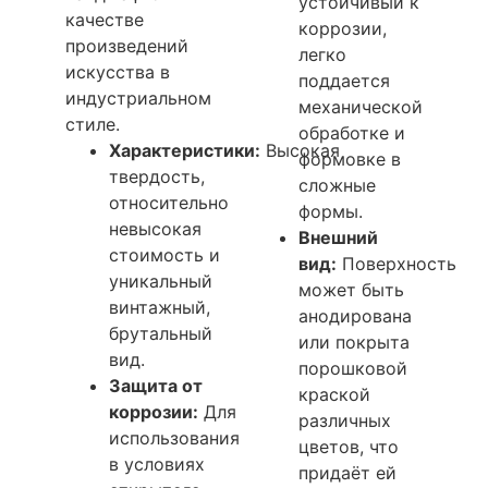
устойчивый к
качестве
коррозии,
произведений
легко
искусства в
поддается
индустриальном
механической
стиле.
обработке и
Характеристики:
Высокая
формовке в
твердость,
сложные
относительно
формы.
невысокая
Внешний
стоимость и
вид:
Поверхность
уникальный
может быть
винтажный,
анодирована
брутальный
или покрыта
вид.
порошковой
Защита от
краской
коррозии:
Для
различных
использования
цветов, что
в условиях
придаёт ей