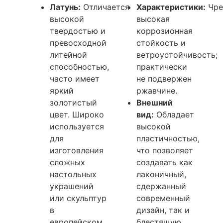
Латунь:
Отличается
Характеристики:
Чре
высокой
высокая
твердостью и
коррозионная
превосходной
стойкость и
литейной
ветроустойчивость;
способностью,
практически
часто имеет
не подвержен
яркий
ржавчине.
золотистый
Внешний
цвет. Широко
вид:
Обладает
используется
высокой
для
пластичностью,
изготовления
что позволяет
сложных
создавать как
настольных
лаконичный,
украшений
сдержанный
или скульптур
современный
в
дизайн, так и
европейском
блестящую