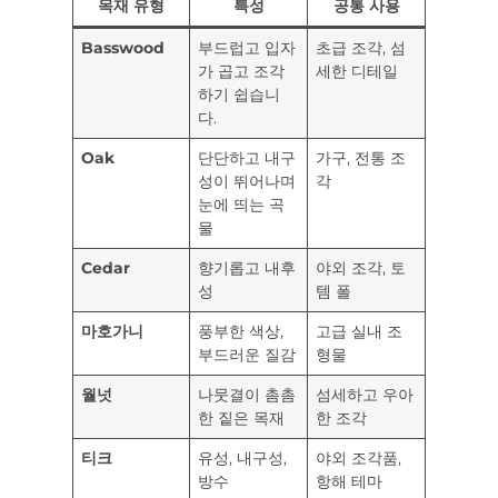
목재 유형
특성
공통 사용
Basswood
부드럽고 입자
초급 조각, 섬
가 곱고 조각
세한 디테일
하기 쉽습니
다.
Oak
단단하고 내구
가구, 전통 조
성이 뛰어나며
각
눈에 띄는 곡
물
Cedar
향기롭고 내후
야외 조각, 토
성
템 폴
마호가니
풍부한 색상,
고급 실내 조
부드러운 질감
형물
월넛
나뭇결이 촘촘
섬세하고 우아
한 짙은 목재
한 조각
티크
유성, 내구성,
야외 조각품,
방수
항해 테마