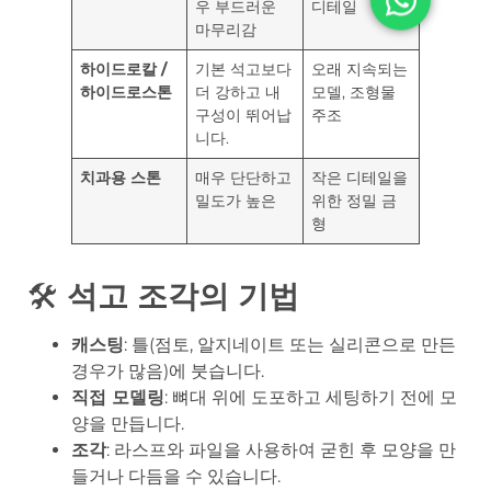
우 부드러운
디테일
마무리감
하이드로칼 /
기본 석고보다
오래 지속되는
하이드로스톤
더 강하고 내
모델, 조형물
구성이 뛰어납
주조
니다.
치과용 스톤
매우 단단하고
작은 디테일을
밀도가 높은
위한 정밀 금
형
🛠️
석고 조각의 기법
캐스팅
: 틀(점토, 알지네이트 또는 실리콘으로 만든
경우가 많음)에 붓습니다.
직접 모델링
: 뼈대 위에 도포하고 세팅하기 전에 모
양을 만듭니다.
조각
: 라스프와 파일을 사용하여 굳힌 후 모양을 만
들거나 다듬을 수 있습니다.