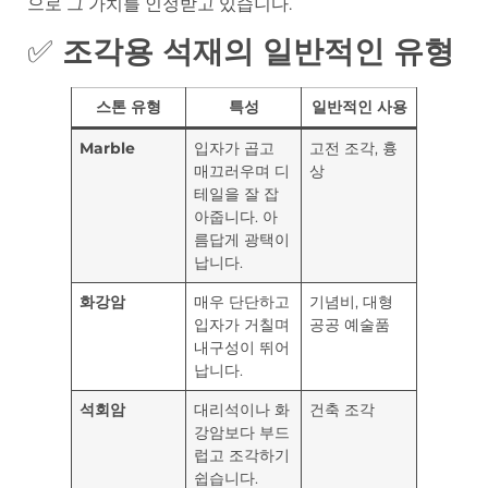
으로 그 가치를 인정받고 있습니다.
✅
조각용 석재의 일반적인 유형
스톤 유형
특성
일반적인 사용
Marble
입자가 곱고
고전 조각, 흉
매끄러우며 디
상
테일을 잘 잡
아줍니다. 아
름답게 광택이
납니다.
화강암
매우 단단하고
기념비, 대형
입자가 거칠며
공공 예술품
내구성이 뛰어
납니다.
석회암
대리석이나 화
건축 조각
강암보다 부드
럽고 조각하기
쉽습니다.