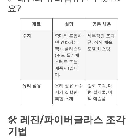
요?
재료
설명
공통 사용
수지
촉매와 혼합하
세부적인 조각
면 경화되는
품, 장식 예술,
액체 플라스틱
모델 캐스팅
(주로 폴리에
스테르 또는
에폭시)입니
다.
유리 섬유
유리 섬유 + 수
강화 조각, 대
지가 결합된
형 설치물, 야
복합 소재
외 예술품
🛠️
레진/파이버글라스 조각
기법