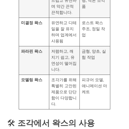
드럽고 유연하
링, 작은 조각
며 약간 끈적
품
끈적합니다.
미결정 왁스
유연하고 디테
로스트 왁스
일을 잘 유지
주조, 정밀 작
하며 업계에서
업
사용됨
파라핀 왁스
저렴하고, 깨
금형, 양초, 실
지기 쉽고, 유
험 작업
연성이 떨어집
니다.
모델링 왁스
조각가를 위해
피규어 모델,
특별히 고안된
애니메이션 마
제품으로 단단
케트
함이 다양합니
다.
🛠️
조각에서 왁스의 사용