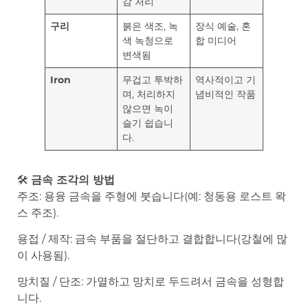
감 처리
구리
붉은 색조, 녹
장식 예술, 혼
색 녹청으로
합 미디어
변색됨
Iron
무겁고 투박하
역사적이고 기
며, 처리하지
념비적인 작품
않으면 녹이
슬기 쉽습니
다.
🛠️
금속 조각의 방법
주조: 용융 금속을 주형에 붓습니다(예: 청동용 로스트 왁
스 주조).
용접 / 제작: 금속 부품을 절단하고 결합합니다(강철에 많
이 사용됨).
망치질 / 단조: 가열하고 망치로 두드려서 금속을 성형합
니다.