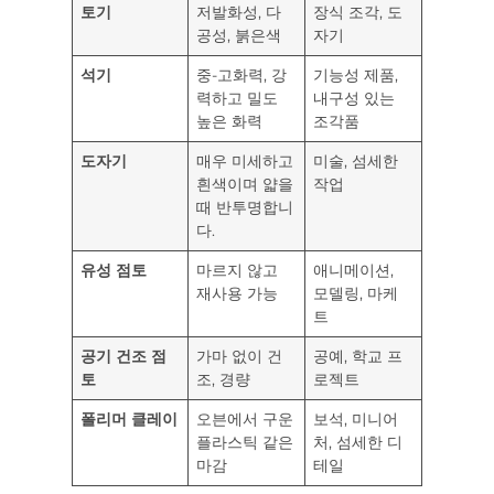
토기
저발화성, 다
장식 조각, 도
공성, 붉은색
자기
석기
중-고화력, 강
기능성 제품,
력하고 밀도
내구성 있는
높은 화력
조각품
도자기
매우 미세하고
미술, 섬세한
흰색이며 얇을
작업
때 반투명합니
다.
유성 점토
마르지 않고
애니메이션,
재사용 가능
모델링, 마케
트
공기 건조 점
가마 없이 건
공예, 학교 프
토
조, 경량
로젝트
폴리머 클레이
오븐에서 구운
보석, 미니어
플라스틱 같은
처, 섬세한 디
마감
테일