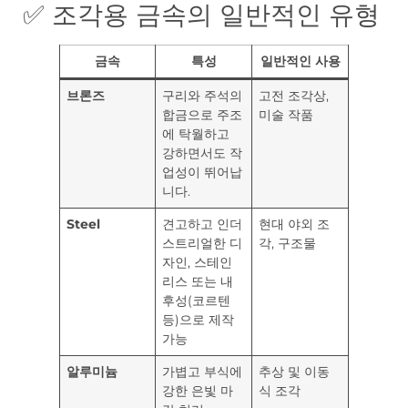
✅ 조각용 금속의 일반적인 유형
금속
특성
일반적인 사용
브론즈
구리와 주석의
고전 조각상,
합금으로 주조
미술 작품
에 탁월하고
강하면서도 작
업성이 뛰어납
니다.
Steel
견고하고 인더
현대 야외 조
스트리얼한 디
각, 구조물
자인, 스테인
리스 또는 내
후성(코르텐
등)으로 제작
가능
알루미늄
가볍고 부식에
추상 및 이동
강한 은빛 마
식 조각