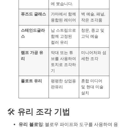
에 붓습니다.
퓨즈드 글래스
가마에서 함께
벽 예술, 패널,
융합된 레이어
작은 조각품
스테인드글라
납 스트립으로
창문, 종교 및
스
함께 고정된
고딕 예술
컬러 유리
램프 가공 유
막대 또는 튜
미니어처와 섬
리
브를 사용하여
세한 조각
토치로 조각하
기
플로트 유리
평평한 상업용
혼합 미디어
판유리
및 현대 미술
설치
🛠️
유리 조각 기법
유리 블로잉
: 블로우 파이프와 도구를 사용하여 용