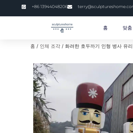
+86 13944048206
terry@sculptureshome.c
홈
맞춤
홈
/
인체 조각
/ 화려한 호두까기 인형 병사 유리