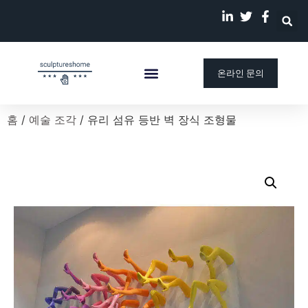
온라인 문의
맞춤 조각상
회사 소개
우리의 이야기
블로그
홈
/
예술 조각
/ 유리 섬유 등반 벽 장식 조형물