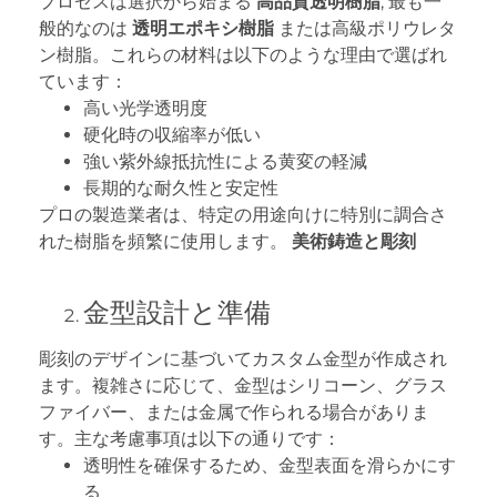
プロセスは選択から始まる
高品質透明樹脂
, 最も一
般的なのは
透明エポキシ樹脂
または高級ポリウレタ
ン樹脂。これらの材料は以下のような理由で選ばれ
ています：
高い光学透明度
硬化時の収縮率が低い
強い紫外線抵抗性による黄変の軽減
長期的な耐久性と安定性
プロの製造業者は、特定の用途向けに特別に調合さ
れた樹脂を頻繁に使用します。
美術鋳造と彫刻
金型設計と準備
彫刻のデザインに基づいてカスタム金型が作成され
ます。複雑さに応じて、金型はシリコーン、グラス
ファイバー、または金属で作られる場合がありま
す。主な考慮事項は以下の通りです：
透明性を確保するため、金型表面を滑らかにす
る