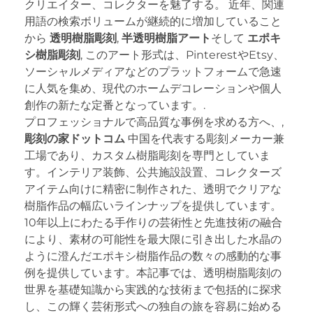
クリエイター、コレクターを魅了する。 近年、関連
用語の検索ボリュームが継続的に増加していること
から
透明樹脂彫刻
,
半透明樹脂アート
そして
エポキ
シ樹脂彫刻
, このアート形式は、PinterestやEtsy、
ソーシャルメディアなどのプラットフォームで急速
に人気を集め、現代のホームデコレーションや個人
創作の新たな定番となっています。.
プロフェッショナルで高品質な事例を求める方へ、,
彫刻の家ドットコム
中国を代表する彫刻メーカー兼
工場であり、カスタム樹脂彫刻を専門としていま
す。インテリア装飾、公共施設設置、コレクターズ
アイテム向けに精密に制作された、透明でクリアな
樹脂作品の幅広いラインナップを提供しています。
10年以上にわたる手作りの芸術性と先進技術の融合
により、素材の可能性を最大限に引き出した水晶の
ように澄んだエポキシ樹脂作品の数々の感動的な事
例を提供しています。本記事では、透明樹脂彫刻の
世界を基礎知識から実践的な技術まで包括的に探求
し、この輝く芸術形式への独自の旅を容易に始める