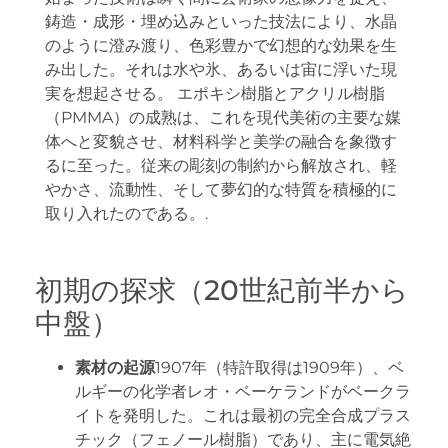
鋳造・成形・埋め込みといった技法により、水晶
のように澄み渡り、色彩豊かで幻想的な効果を生
み出した。それは水や氷、あるいは宙に浮いた現
実を想起させる。 エポキシ樹脂とアクリル樹脂
（PMMA）の成熟は、これを現代美術の主要な媒
体へと変貌させ、材料科学と美学の融合を象徴す
るに至った。従来の彫刻の制約から解放され、軽
やかさ、流動性、そして夢幻的な特質を積極的に
取り入れたのである。.
初期の探求（20世紀前半から
中盤）
素材の起源
1907年（特許取得は1909年）、ベ
ルギーの化学者レオ・ベーケランドがベークラ
イトを発明した。これは最初の完全合成プラス
チック（フェノール樹脂）であり、主に電気絶