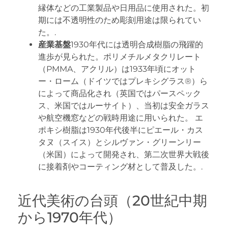
縁体などの工業製品や日用品に使用された。初
期には不透明性のため彫刻用途は限られてい
た。.
産業基盤
1930年代には透明合成樹脂の飛躍的
進歩が見られた。ポリメチルメタクリレート
（PMMA、アクリル）は1933年頃にオット
ー・ローム（ドイツではプレキシグラス®）ら
によって商品化され（英国ではパースペック
ス、米国ではルーサイト）、当初は安全ガラス
や航空機窓などの戦時用途に用いられた。 エ
ポキシ樹脂は1930年代後半にピエール・カス
タヌ（スイス）とシルヴァン・グリーンリー
（米国）によって開発され、第二次世界大戦後
に接着剤やコーティング材として普及した。.
近代美術の台頭（20世紀中期
から1970年代）