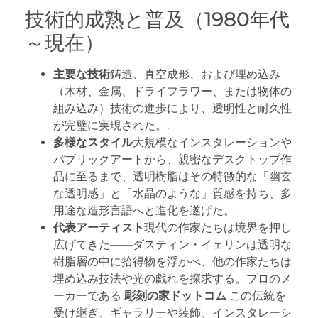
技術的成熟と普及（1980年代
～現在）
主要な技術
鋳造、真空成形、および埋め込み
（木材、金属、ドライフラワー、または物体の
組み込み）技術の進歩により、透明性と耐久性
が完璧に実現された。.
多様なスタイル
大規模なインスタレーションや
パブリックアートから、親密なデスクトップ作
品に至るまで、透明樹脂はその特徴的な「幽玄
な透明感」と「水晶のような」質感を持ち、多
用途な造形言語へと進化を遂げた。.
代表アーティスト
現代の作家たちは境界を押し
広げてきた——ダスティン・イェリンは透明な
樹脂層の中に拾得物を浮かべ、他の作家たちは
埋め込み技法や光の戯れを探求する。プロのメ
ーカーである
彫刻の家ドットコム
この伝統を
受け継ぎ、ギャラリーや装飾、インスタレーシ