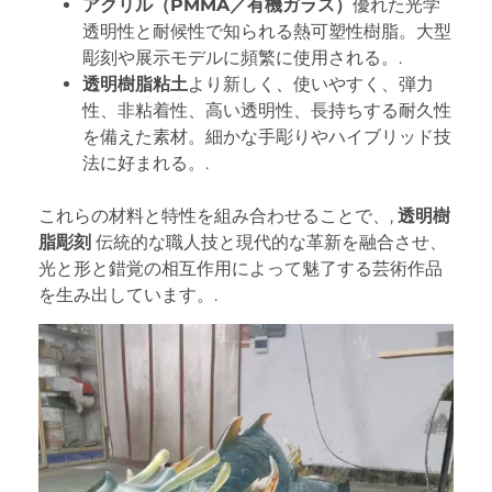
アクリル（PMMA／有機ガラス）
優れた光学
透明性と耐候性で知られる熱可塑性樹脂。大型
彫刻や展示モデルに頻繁に使用される。.
透明樹脂粘土
より新しく、使いやすく、弾力
性、非粘着性、高い透明性、長持ちする耐久性
を備えた素材。細かな手彫りやハイブリッド技
法に好まれる。.
これらの材料と特性を組み合わせることで、,
透明樹
脂彫刻
伝統的な職人技と現代的な革新を融合させ、
光と形と錯覚の相互作用によって魅了する芸術作品
を生み出しています。.