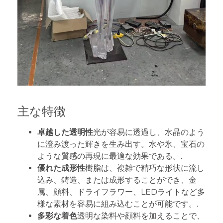
主な特徴
卓越した透明性
光が容易に透過し、水晶のよう
に澄み渡った輝きを生み出す。水や氷、宝石の
ような質感の再現に最適な効果である。.
優れた成形性
樹脂は、複雑で精巧な形状に流し
込み、鋳造、または成形することができ、金
属、顔料、ドライフラワー、LEDライトなど多
様な素材を容易に組み込むことが可能です。.
多彩な着色
透明な染料や顔料を加えることで、