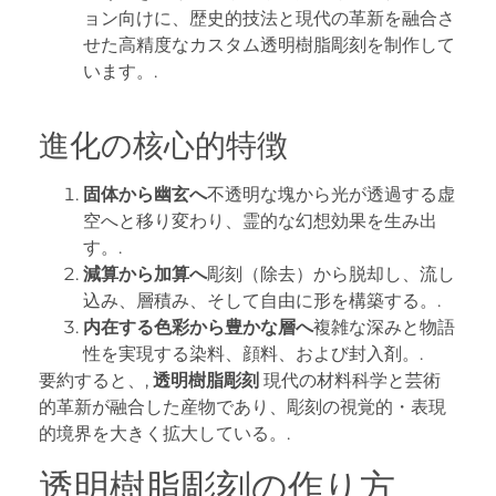
ョン向けに、歴史的技法と現代の革新を融合さ
せた高精度なカスタム透明樹脂彫刻を制作して
います。.
進化の核心的特徴
固体から幽玄へ
不透明な塊から光が透過する虚
空へと移り変わり、霊的な幻想効果を生み出
す。.
減算から加算へ
彫刻（除去）から脱却し、流し
込み、層積み、そして自由に形を構築する。.
内在する色彩から豊かな層へ
複雑な深みと物語
性を実現する染料、顔料、および封入剤。.
要約すると、,
透明樹脂彫刻
現代の材料科学と芸術
的革新が融合した産物であり、彫刻の視覚的・表現
的境界を大きく拡大している。.
透明樹脂彫刻の作り方