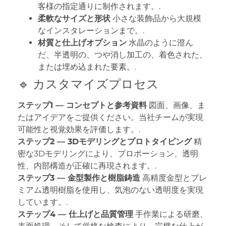
客様の指定通りに制作されます。.
柔軟なサイズと形状
小さな装飾品から大規模
なインスタレーションまで。.
材質と仕上げオプション
水晶のように澄ん
だ、半透明の、つや消し加工の、着色された、
または埋め込まれた要素。.
🔹 カスタマイズプロセス
ステップ1 — コンセプトと参考資料
図面、画像、ま
たはアイデアをご提供ください。当社チームが実現
可能性と視覚効果を評価します。.
ステップ2 — 3Dモデリングとプロトタイピング
精
密な3Dモデリングにより、プロポーション、透明
性、内部構造が正確に再現されます。.
ステップ3 — 金型製作と樹脂鋳造
高精度金型とプレ
ミアム透明樹脂を使用し、気泡のない透明度を実現
しています。.
ステップ4 — 仕上げと品質管理
手作業による研磨、