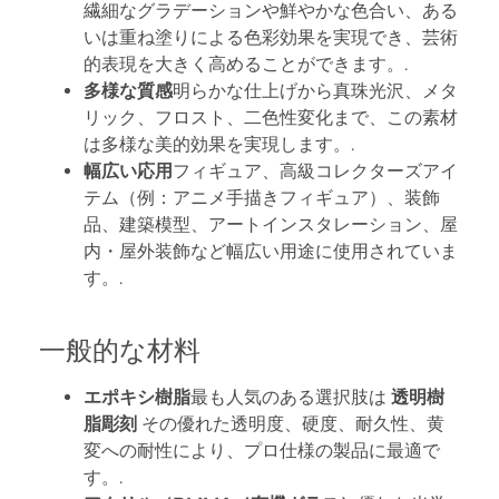
繊細なグラデーションや鮮やかな色合い、ある
いは重ね塗りによる色彩効果を実現でき、芸術
的表現を大きく高めることができます。.
多様な質感
明らかな仕上げから真珠光沢、メタ
リック、フロスト、二色性変化まで、この素材
は多様な美的効果を実現します。.
幅広い応用
フィギュア、高級コレクターズアイ
テム（例：アニメ手描きフィギュア）、装飾
品、建築模型、アートインスタレーション、屋
内・屋外装飾など幅広い用途に使用されていま
す。.
一般的な材料
エポキシ樹脂
最も人気のある選択肢は
透明樹
脂彫刻
その優れた透明度、硬度、耐久性、黄
変への耐性により、プロ仕様の製品に最適で
す。.