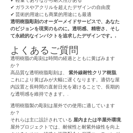
✔ 軽量でありながら耐久性がある
✔ ガラスやアクリルを超えたデザインの自由度
✔ 芸術的用途にも商業的用途にも最適
透明樹脂彫刻のオーダーメイドサービスで、あなた
のビジョンを現実のものに。透明感、精密さ、そし
て永続的なインパクトを追求したデザインです。.
よくあるご質問
透明樹脂の彫刻は時間の経過とともに黄ばみます
か？
高品質な透明樹脂彫刻は、
紫外線耐性クリア樹脂
,
これにより黄ばみが大幅に遅くなります。適切な屋
内設置と長時間の直射日光を避けることで、長期的
な透明感を維持できます。.
透明樹脂製の彫刻は屋外での使用に適しています
か？
それらは主に設計されている
屋内または半屋外環境
.
屋外プロジェクトでは、耐候性と耐紫外線性を向上