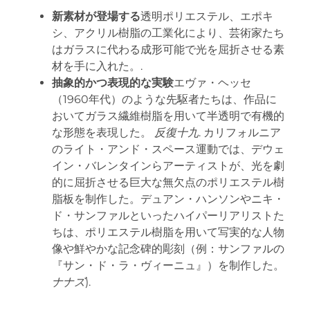
新素材が登場する
透明ポリエステル、エポキ
シ、アクリル樹脂の工業化により、芸術家たち
はガラスに代わる成形可能で光を屈折させる素
材を手に入れた。.
抽象的かつ表現的な実験
エヴァ・ヘッセ
（1960年代）のような先駆者たちは、作品に
おいてガラス繊維樹脂を用いて半透明で有機的
な形態を表現した。
反復十九
. カリフォルニア
のライト・アンド・スペース運動では、デウェ
イン・バレンタインらアーティストが、光を劇
的に屈折させる巨大な無欠点のポリエステル樹
脂板を制作した。デュアン・ハンソンやニキ・
ド・サンファルといったハイパーリアリストた
ちは、ポリエステル樹脂を用いて写実的な人物
像や鮮やかな記念碑的彫刻（例：サンファルの
『サン・ド・ラ・ヴィーニュ』）を制作した。
ナナズ
).