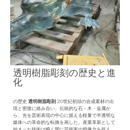
透明樹脂彫刻の歴史と進
化
の歴史
透明樹脂彫刻
20世紀初頭の合成素材の出
現と密接に絡み合い、伝統的な石・木・金属か
ら、光を芸術表現の中心に据える軽量で半透明な
媒体への革命的な転換を画した。産業革新として
始まった技術は瞬く間に芸術家の想像力を捉え、