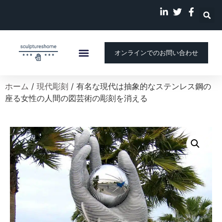
オンラインでのお問い合わせ
ホーム
カスタム彫刻
会社概要
ストーリー
ブログ
ホーム
/
現代彫刻
/ 有名な現代は抽象的なステンレス鋼の
座る女性の人間の図芸術の彫刻を消える