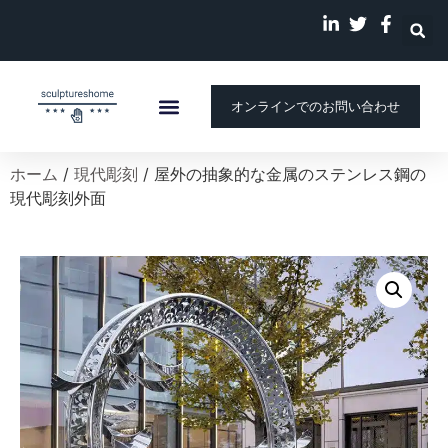
オンラインでのお問い合わせ
ホーム
カスタム彫刻
会社概要
ストーリー
ブログ
ホーム
/
現代彫刻
/ 屋外の抽象的な金属のステンレス鋼の
現代彫刻外面