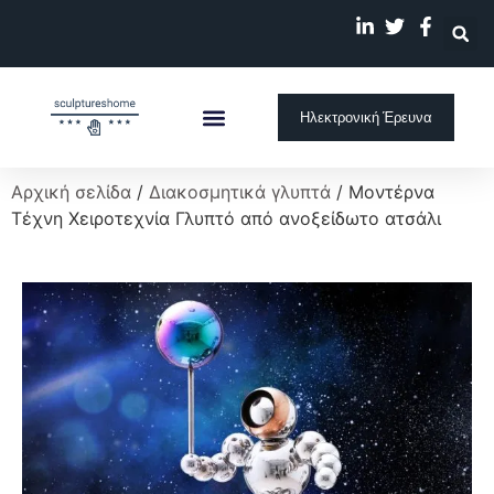
Ηλεκτρονική Έρευνα
Προσαρμοσμένο Γλυπτό
Αρχική σελίδα
/
Διακοσμητικά γλυπτά
/ Μοντέρνα
Τέχνη Χειροτεχνία Γλυπτό από ανοξείδωτο ατσάλι