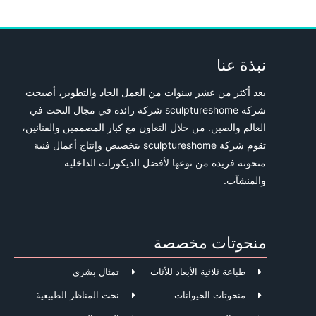
نبذة عنا
بعد أكثر من عشر سنوات من العمل الجاد والتطوير، أصبحت
شركة sculptureshome شركة رائدة في مجال النحت في
العالم والصين. من خلال التعاون مع كبار المصممين والفنانين،
تقوم شركة sculptureshome بتخصيص وإنتاج أعمال فنية
منحوتة فريدة من نوعها لأفضل الديكورات الداخلية
والمنشآت.
منحوتات مخصصة
طباعة ثلاثية الأبعاد للأثاث
تمثال بشري
منحوتات الحيوانات
نحت المناظر الطبيعية