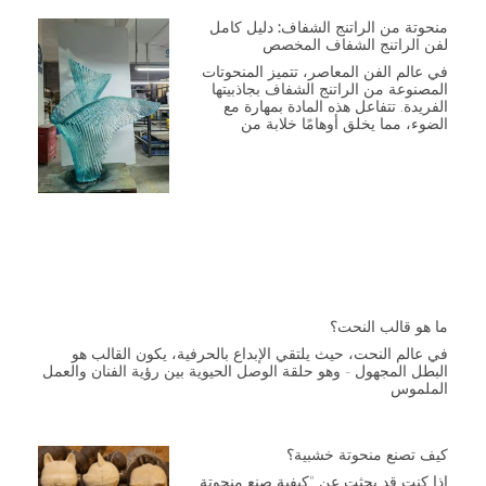
منحوتة من الراتنج الشفاف: دليل كامل
لفن الراتنج الشفاف المخصص
في عالم الفن المعاصر، تتميز المنحوتات
المصنوعة من الراتنج الشفاف بجاذبيتها
الفريدة. تتفاعل هذه المادة بمهارة مع
الضوء، مما يخلق أوهامًا خلابة من
ما هو قالب النحت؟
في عالم النحت، حيث يلتقي الإبداع بالحرفية، يكون القالب هو
البطل المجهول - وهو حلقة الوصل الحيوية بين رؤية الفنان والعمل
الملموس
كيف تصنع منحوتة خشبية؟
إذا كنت قد بحثت عن “كيفية صنع منحوتة