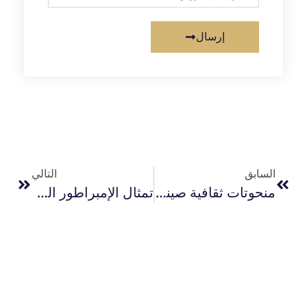
إرسال
السابق
التالي
منحوتات ثقافية صينية بطابع الحصان، استمتع بالخيول
تمثال الإمبراطور الصيني