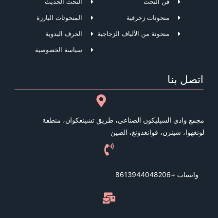
فن النحت
النحت الحديث
منحوتات زخرفية
المنحوتات البارزة
منحوتة من الألياف الزجاجية
الحرف اليدوية
سياسة الخصوصية
اتصل بنا
مجمع وادي السيليكون الصناعي، طريق تشينغكوان، منطقة
لونغهوا، شينزن، قوانغدونغ، الصين
واتساب +8613944048206