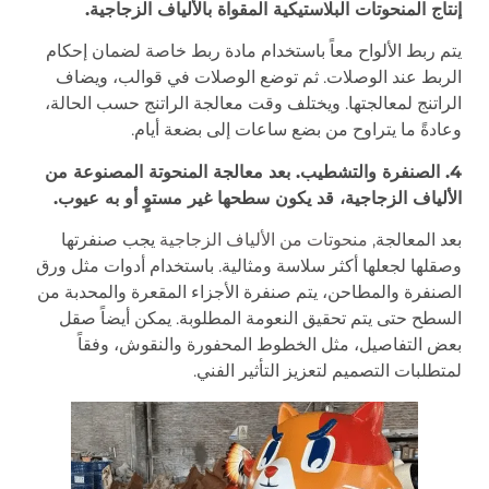
إنتاج المنحوتات البلاستيكية المقواة بالألياف الزجاجية.
يتم ربط الألواح معاً باستخدام مادة ربط خاصة لضمان إحكام
الربط عند الوصلات. ثم توضع الوصلات في قوالب، ويضاف
الراتنج لمعالجتها. ويختلف وقت معالجة الراتنج حسب الحالة،
وعادةً ما يتراوح من بضع ساعات إلى بضعة أيام.
4. الصنفرة والتشطيب. بعد معالجة المنحوتة المصنوعة من
الألياف الزجاجية، قد يكون سطحها غير مستوٍ أو به عيوب.
بعد المعالجة,
منحوتات من الألياف الزجاجية
يجب صنفرتها
وصقلها لجعلها أكثر سلاسة ومثالية. باستخدام أدوات مثل ورق
الصنفرة والمطاحن، يتم صنفرة الأجزاء المقعرة والمحدبة من
السطح حتى يتم تحقيق النعومة المطلوبة. يمكن أيضاً صقل
بعض التفاصيل، مثل الخطوط المحفورة والنقوش، وفقاً
لمتطلبات التصميم لتعزيز التأثير الفني.