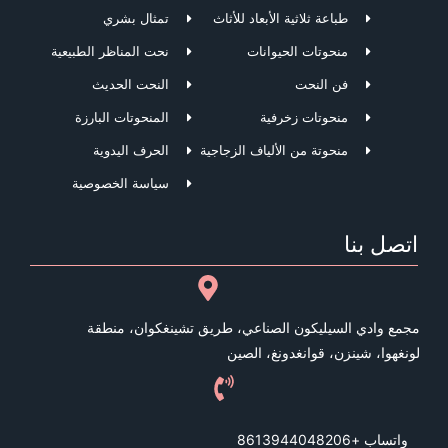
طباعة ثلاثية الأبعاد للأثاث
تمثال بشري
منحوتات الحيوانات
نحت المناظر الطبيعية
فن النحت
النحت الحديث
منحوتات زخرفية
المنحوتات البارزة
منحوتة من الألياف الزجاجية
الحرف اليدوية
سياسة الخصوصية
اتصل بنا
مجمع وادي السيليكون الصناعي، طريق تشينغكوان، منطقة
لونغهوا، شينزن، قوانغدونغ، الصين
واتساب +8613944048206