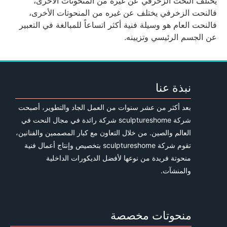
يختلف النحت الزخرفي عن غيره من المنحوتات الأخرى،
فالنحت الزخرفي يختلف عن غيره من المنحوتات الأخرى،
فالنحت العام هو وسيلة فنية أكثر اتساعاً للمبالغة في التعبير
عن الجسم الرئيسي وتزيينه.
نبذة عنا
بعد أكثر من عشر سنوات من العمل الجاد والتطوير، أصبحت
شركة sculptureshome شركة رائدة في مجال النحت في
العالم والصين. من خلال التعاون مع كبار المصممين والفنانين،
تقوم شركة sculptureshome بتخصيص وإنتاج أعمال فنية
منحوتة فريدة من نوعها لأفضل الديكورات الداخلية
والمنشآت.
منحوتات مخصصة