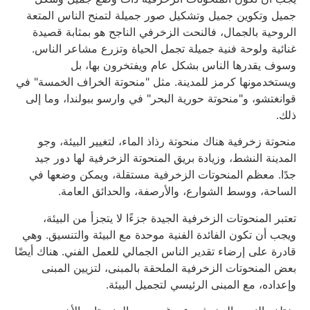
جميل وتكوين جميل وتشكيل صور جميلة لتمنح الناس المتعة
الروحية بالجمال، فالنحت الزخرفي الناجح هو بمثابة قصيدة
غنائية ولوحة فنية جميلة تجمل الحياة وتزرع مشاعر الناس.
وسوف يقدرها الناس بشكل عام ويفتخرون بها، بل
ويستخدمونها كرمز للمدينة. مثل "منحوتة الخراف الخمسة" في
قوانغتشو، و"منحوتة حورية البحر" في وارسو ببولندا، وما إلى
ذلك.
منحوتة زخرفية هناك منحوتة رذاذ الماء، لتغيير البيئة، وجو
المدينة النشط، وزيادة بريق المنحوتة الزخرفية لها دور جيد
جدًا. معظم المنحوتات الزخرفية مستقلة، ويمكن وضعها في
الساحة، ووسط الشوارع، والأرصفة، والحدائق العامة.
تعتبر المنحوتات الزخرفية الجيدة جزءًا لا يتجزأ من البيئة،
ويجب أن تكون الفائدة الفنية موحدة مع البيئة والتنسيق. وهي
قادرة على إرضاء تقدير الناس الجمالي للعمل الفني. هناك أيضًا
بعض المنحوتات الزخرفية الملحقة بالمبنى، لتزيين المبنى
وإعداده، مع المبنى الرئيسي لتجميل البيئة.