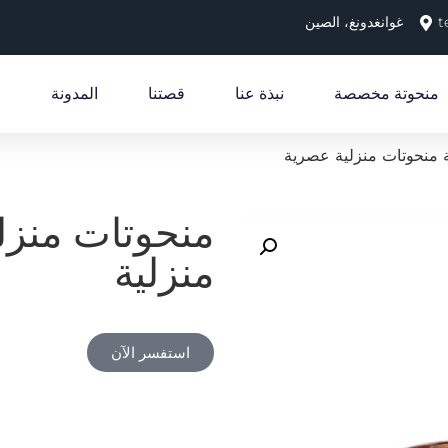
t
غوانغدونغ، الصين
منحوتة مخصصة
نبذة عنا
قصتنا
المدونة
 منحوتات منزلية عصرية
منحوتات منزل
منزلية
استفسر الآن