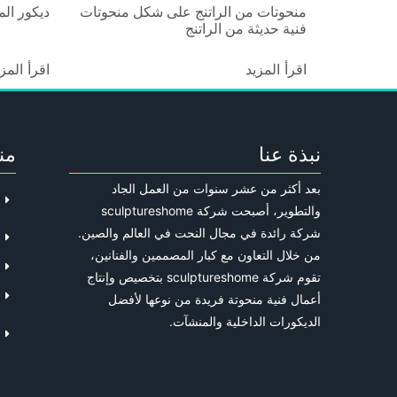
منحوتات من الراتنج على شكل منحوتات
ديكور الم
فنية حديثة من الراتنج
اقرأ المزيد
اقرأ المز
نبذة عنا
من
بعد أكثر من عشر سنوات من العمل الجاد
والتطوير، أصبحت شركة sculptureshome
شركة رائدة في مجال النحت في العالم والصين.
من خلال التعاون مع كبار المصممين والفنانين،
تقوم شركة sculptureshome بتخصيص وإنتاج
أعمال فنية منحوتة فريدة من نوعها لأفضل
الديكورات الداخلية والمنشآت.