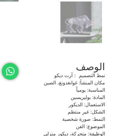
الوصف
نمط التصميم ：آرت ديكو
مكان المنشأ: غوانغدونغ، الصين
المناسبة: يومياً
المادة: بوليريسين
الاستعمال: الديكور
الشكل: غير منتظم
النمط: صورة شخصية
الموضوع: الفن
الوظيفة: متحركة، ديكور منزلي