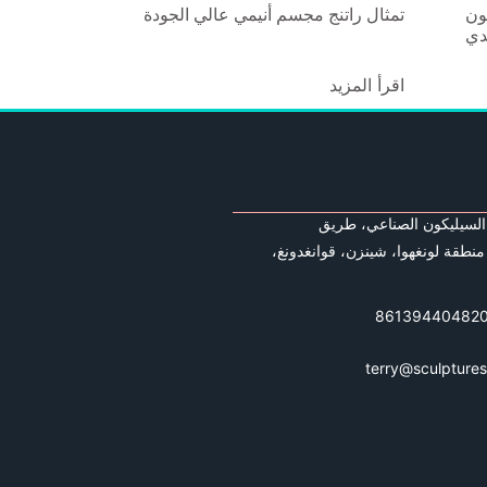
ون
تمثال راتنج مجسم أنيمي عالي الجودة
دي
اقرأ المزيد
السيليكون الصناعي، طريق
منطقة لونغهوا، شينزن، قوانغدونغ،
terry@sculptur