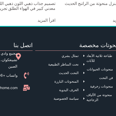
نزل منحوتة من الراتنج الحديث
تصميم جذاب ذهبي اللون ذهبي الل
معدني كبير في الهواء الطلق تجري
يد
اقرأ المزيد
حوتات مخصصة
اتصل بنا
مجمع وادي 
طباعة ثلاثية الأبعاد
تمثال بشري
تشينغكوان، 
للأثاث
نحت المناظر الطبيعية
الصين
منحوتات الحيوانات
النحت الحديث
واتساب +8613944048206
فن النحت
المنحوتات البارزة
منحوتات زخرفية
eshome.com
الحرف اليدوية
منحوتة من الألياف
سياسة الخصوصية
الزجاجية