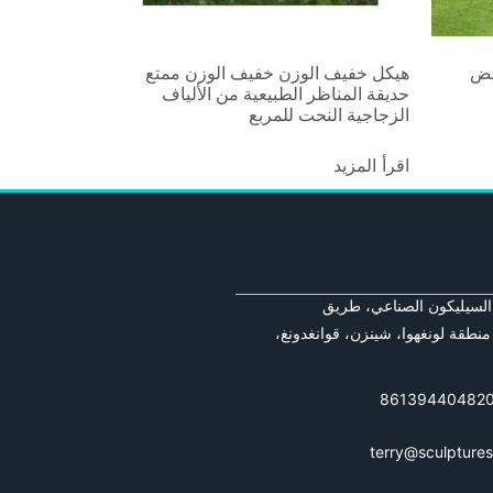
يض
هيكل خفيف الوزن خفيف الوزن ممتع
حديقة المناظر الطبيعية من الألياف
الزجاجية النحت للمربع
اقرأ المزيد
السيليكون الصناعي، طريق
منطقة لونغهوا، شينزن، قوانغدونغ،
terry@sculptur