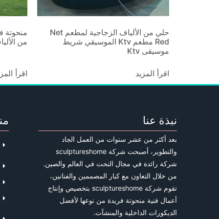
حلي من الألياف الزجاجية لمطعم Net
منحوتة ف
Red مطعم Ktv الموسيقي شريط
من الأليا
موسيقى Ktv
اقرأ المزيد
اقرأ المز
نبذة عنا
من
بعد أكثر من عشر سنوات من العمل الجاد
والتطوير، أصبحت شركة sculptureshome
شركة رائدة في مجال النحت في العالم والصين.
من خلال التعاون مع كبار المصممين والفنانين،
تقوم شركة sculptureshome بتخصيص وإنتاج
أعمال فنية منحوتة فريدة من نوعها لأفضل
الديكورات الداخلية والمنشآت.