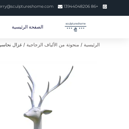
erry@sculptureshome.com
+86 13944048206
الصفحة الرئيسية
الرئيسية
/
منحوتة من الألياف الزجاجية
/ غزال نحاسي