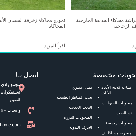
راشة محاكاة الحديقة الخارجية
نموذج محاكاة زخرفة الحصان الأب
ف الزجاجية
المحاكاة
يد
اقرأ المزيد
حوتات مخصصة
اتصل بنا
مجمع وادي 
طباعة ثلاثية الأبعاد
تمثال بشري
تشينغكوان، 
للأثاث
نحت المناظر الطبيعية
الصين
منحوتات الحيوانات
النحت الحديث
واتساب +8613944048206
فن النحت
المنحوتات البارزة
منحوتات زخرفية
eshome.com
الحرف اليدوية
منحوتة من الألياف